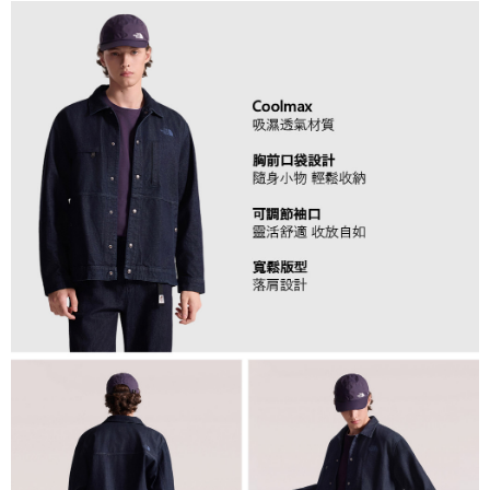
３．未成年的使用者請事先徵得法定代理人或監護人之同意方可使用
免運費
「AFTEE先享後付」，若未經同意申辦者引起之損失，本公司不負相關責
任。
４．使用「AFTEE先享後付」時，將依據個別帳號之用戶狀況，依本公司即
時審查核予不同之上限額度；若仍有額度不足之情形，本公司將視審查結果
請求用戶進行身份認證。
５．嚴禁一人註冊多個帳號或使用他人資訊註冊。若發現惡意使用之情形，
恩沛科技股份有限公司將有權停止該用戶之使用額度並採取法律行動。