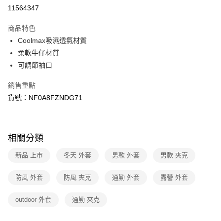
信用卡分期付款
11564347
3 期 0 利率 每期
NT$1,968
21家銀行
商品特色
6 期 0 利率 每期
NT$984
21家銀行
合作金庫商業銀行
第一商業銀行
Coolmax吸濕透氣材質
華南商業銀行
彰化商業銀行
合作金庫商業銀行
第一商業銀行
超商取貨付款
柔軟牛仔材質
上海商業儲蓄銀行
台北富邦商業銀行
華南商業銀行
彰化商業銀行
國泰世華商業銀行
兆豐國際商業銀行
可調節袖口
LINE Pay
上海商業儲蓄銀行
台北富邦商業銀行
臺灣中小企業銀行
台中商業銀行
國泰世華商業銀行
兆豐國際商業銀行
銷售重點
匯豐（台灣）商業銀行
華泰商業銀行
Apple Pay
臺灣中小企業銀行
台中商業銀行
聯邦商業銀行
遠東國際商業銀行
貨號：NF0A8FZNDG71
匯豐（台灣）商業銀行
華泰商業銀行
街口支付
元大商業銀行
永豐商業銀行
聯邦商業銀行
遠東國際商業銀行
玉山商業銀行
星展（台灣）商業銀行
元大商業銀行
永豐商業銀行
悠遊付
台新國際商業銀行
中國信託商業銀行
玉山商業銀行
星展（台灣）商業銀行
相關分類
台灣樂天信用卡公司
台新國際商業銀行
中國信託商業銀行
Google Pay
台灣樂天信用卡公司
新品 上市
冬天 外套
男款 外套
男款 夾克
大哥付你分期
相關說明
防風 外套
防風 夾克
通勤 外套
露營 外套
【大哥付你分期使用說明】
AFTEE先享後付
1.本服務由台灣大哥大提供，台灣大哥大用戶可立即使用無須另外申請。
outdoor 外套
通勤 夾克
2.付款方式選擇「大哥付你分期」，訂單成立後會自動跳轉到大哥付的交易
相關說明
流程，驗證手機門號後，選擇欲分期的期數、繳款截止日，確認付款後即完
【關於「AFTEE先享後付」】
成交易。