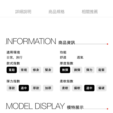
AFTEE先享後付是「在收到商品之後才付款」的支付方式。 讓您購物簡單
運送方式
3.實際核准額度、可分期數及費用金額請依後續交易確認頁面所載為準。
便利好安心！
4.訂單成立30分鐘內，如未前往確認交易或遇審核未通過，訂單將自動取
１．簡單：不需註冊會員、不需綁卡、不需儲值。
全家取貨付款
詳細說明
商品規格
相關推薦
消。如遇「轉專審核」未通過狀況，表示未達大哥付你分期系統評分，恕無
２．便利：只要手機號碼，簡訊認證，即可結帳。
法說明評估內容。
免運費
３．安心：先確認商品／服務後，再付款。
【繳款方式說明】
1.分期款項不併入電信帳單，「大哥付你分期」於每月結算日後寄送繳費提
付款後全家取貨
【「AFTEE先享後付」結帳流程】
醒簡訊。
１．於結帳方式選擇「AFTEE先享後付」後，將跳轉至「AFTEE先享後付」
免運費
2.透過簡訊連結打開帳單後，可選擇「超商條碼／台灣大直營門市／銀行轉
結帳頁面，進行簡訊認證並確認金額後，即可完成結帳。
帳／街口支付／iPASS MONEY」等通路繳費。
２．訂單成立數日內，您將收到繳費通知簡訊。
萊爾富取貨付款
３．收到繳費通知簡訊後14天內，點擊此簡訊中的連結，可透過四大超商／
【注意事項】
免運費
ATM／網路銀行／等多元方式進行付款，方視為交易完成。
1.本服務係由「台灣大哥大股份有限公司」（以下簡稱本公司）所提供，讓
※ 請注意：結帳手續完成當下不需立刻繳費，但若您需要取消訂單，請聯絡
用戶於交易時，得透過本服務購買商品或服務，並由商店將買賣／分期付款
付款後萊爾富取貨
購買商品的店家。未經商家同意取消之訂單仍視為有效，需透過AFTEE先享
買賣價金債權讓與本公司後，依約使用本公司帳單繳交帳款。
後付繳納相關費用。
免運費
2.基於同意付款使用「大哥付你分期」之契約關係目的，商店將以您的個人
※ 交易是否成功請以「AFTEE先享後付 」之結帳頁面顯示為準，若有關於
資料（包含姓名、電話或地址）提供予台灣大哥大進項蒐集、處理及利用，
是否繳費成功／繳費後需取消欲退款等相關疑問，請聯繫「AFTEE先享後付
7-11取貨付款
由本公司與您本人進行分期帳單所需資料之確認、核對及更正。
客戶支援中心」
https://netprotections.freshdesk.com/support/home
3.完整用戶服務條款，請詳閱以下連結：
https://oppay.tw/userRule
免運費
【注意事項】
１．透過由恩沛科技股份有限公司提供之「AFTEE先享後付」服務完成之交
付款後7-11取貨
易，需依本服務之必要範圍內提供個人資料，並將交易相關給付款項請求債
免運費
權轉讓予恩沛科技股份有限公司。
２．關於個人資料處理事宜，請瀏覽以下網址：
宅配
https://aftee.tw/terms/#terms3