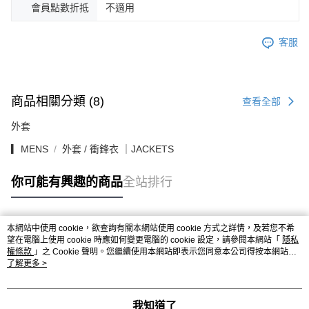
會員點數折抵
不適用
客服
商品相關分類 (8)
查看全部
外套
▎MENS
外套 / 衝鋒衣 ｜JACKETS
你可能有興趣的商品
全站排行
本網站中使用 cookie，欲查詢有關本網站使用 cookie 方式之詳情，及若您不希
熱門標籤
望在電腦上使用 cookie 時應如何變更電腦的 cookie 設定，請參閱本網站「
隱私
權條款
」之 Cookie 聲明。您繼續使用本網站即表示您同意本公司得按本網站使
用條款之 Cookie 聲明使用 cookie。
了解更多 >
我知道了