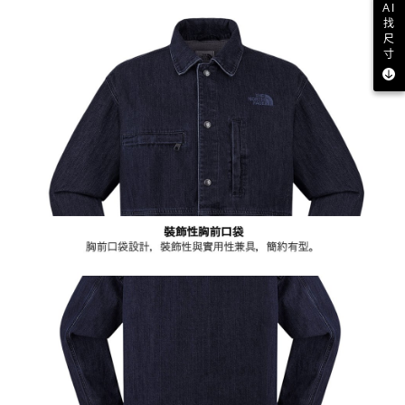
AI
找
尺
寸