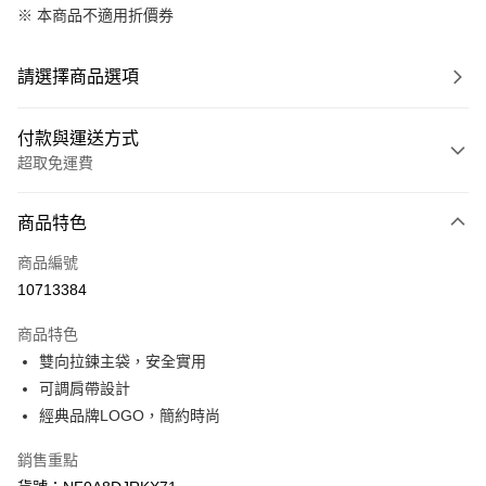
※ 本商品不適用折價券
請選擇商品選項
付款與運送方式
超取免運費
付款方式
商品特色
信用卡一次付款
商品編號
信用卡分期付款
10713384
3 期 0 利率 每期
NT$634
21家銀行
商品特色
6 期 0 利率 每期
NT$317
21家銀行
合作金庫商業銀行
第一商業銀行
雙向拉鍊主袋，安全實用
華南商業銀行
彰化商業銀行
合作金庫商業銀行
第一商業銀行
超商取貨付款
可調肩帶設計
上海商業儲蓄銀行
台北富邦商業銀行
華南商業銀行
彰化商業銀行
國泰世華商業銀行
兆豐國際商業銀行
經典品牌LOGO，簡約時尚
LINE Pay
上海商業儲蓄銀行
台北富邦商業銀行
臺灣中小企業銀行
台中商業銀行
國泰世華商業銀行
兆豐國際商業銀行
銷售重點
匯豐（台灣）商業銀行
華泰商業銀行
Apple Pay
臺灣中小企業銀行
台中商業銀行
聯邦商業銀行
遠東國際商業銀行