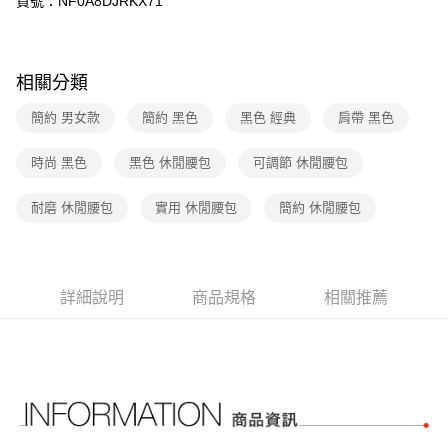
貨號：NF0A8DJRKX71
匯豐（台灣）商業銀行
華泰商業銀行
街口支付
元大商業銀行
永豐商業銀行
聯邦商業銀行
遠東國際商業銀行
玉山商業銀行
星展（台灣）商業銀行
元大商業銀行
永豐商業銀行
悠遊付
台新國際商業銀行
中國信託商業銀行
玉山商業銀行
星展（台灣）商業銀行
相關分類
台灣樂天信用卡公司
台新國際商業銀行
中國信託商業銀行
Google Pay
台灣樂天信用卡公司
簡約 男女款
簡約 黑色
黑色 經典
肩帶 黑色
大哥付你分期
相關說明
時尚 黑色
黑色 休閒腰包
可調節 休閒腰包
【大哥付你分期使用說明】
AFTEE先享後付
1.本服務由台灣大哥大提供，台灣大哥大用戶可立即使用無須另外申請。
耐磨 休閒腰包
實用 休閒腰包
簡約 休閒腰包
2.付款方式選擇「大哥付你分期」，訂單成立後會自動跳轉到大哥付的交易
相關說明
流程，驗證手機門號後，選擇欲分期的期數、繳款截止日，確認付款後即完
【關於「AFTEE先享後付」】
成交易。
AFTEE先享後付是「在收到商品之後才付款」的支付方式。 讓您購物簡單
運送方式
3.實際核准額度、可分期數及費用金額請依後續交易確認頁面所載為準。
便利好安心！
4.訂單成立30分鐘內，如未前往確認交易或遇審核未通過，訂單將自動取
１．簡單：不需註冊會員、不需綁卡、不需儲值。
全家取貨付款
詳細說明
商品規格
相關推薦
消。如遇「轉專審核」未通過狀況，表示未達大哥付你分期系統評分，恕無
２．便利：只要手機號碼，簡訊認證，即可結帳。
法說明評估內容。
免運費
３．安心：先確認商品／服務後，再付款。
【繳款方式說明】
1.分期款項不併入電信帳單，「大哥付你分期」於每月結算日後寄送繳費提
付款後全家取貨
【「AFTEE先享後付」結帳流程】
醒簡訊。
１．於結帳方式選擇「AFTEE先享後付」後，將跳轉至「AFTEE先享後付」
免運費
2.透過簡訊連結打開帳單後，可選擇「超商條碼／台灣大直營門市／銀行轉
結帳頁面，進行簡訊認證並確認金額後，即可完成結帳。
帳／街口支付／iPASS MONEY」等通路繳費。
２．訂單成立數日內，您將收到繳費通知簡訊。
萊爾富取貨付款
３．收到繳費通知簡訊後14天內，點擊此簡訊中的連結，可透過四大超商／
【注意事項】