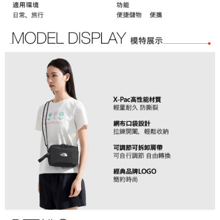
免運費
ATM／網路銀行／等多元方式進行付款，方視為交易完成。
1.本服務係由「台灣大哥大股份有限公司」（以下簡稱本公司）所提供，讓
※ 請注意：結帳手續完成當下不需立刻繳費，但若您需要取消訂單，請聯絡
用戶於交易時，得透過本服務購買商品或服務，並由商店將買賣／分期付款
付款後萊爾富取貨
購買商品的店家。未經商家同意取消之訂單仍視為有效，需透過AFTEE先享
買賣價金債權讓與本公司後，依約使用本公司帳單繳交帳款。
後付繳納相關費用。
免運費
2.基於同意付款使用「大哥付你分期」之契約關係目的，商店將以您的個人
※ 交易是否成功請以「AFTEE先享後付 」之結帳頁面顯示為準，若有關於
資料（包含姓名、電話或地址）提供予台灣大哥大進項蒐集、處理及利用，
是否繳費成功／繳費後需取消欲退款等相關疑問，請聯繫「AFTEE先享後付
7-11取貨付款
由本公司與您本人進行分期帳單所需資料之確認、核對及更正。
客戶支援中心」
https://netprotections.freshdesk.com/support/home
3.完整用戶服務條款，請詳閱以下連結：
https://oppay.tw/userRule
免運費
【注意事項】
１．透過由恩沛科技股份有限公司提供之「AFTEE先享後付」服務完成之交
付款後7-11取貨
易，需依本服務之必要範圍內提供個人資料，並將交易相關給付款項請求債
免運費
權轉讓予恩沛科技股份有限公司。
２．關於個人資料處理事宜，請瀏覽以下網址：
宅配
https://aftee.tw/terms/#terms3
３．未成年的使用者請事先徵得法定代理人或監護人之同意方可使用
免運費
「AFTEE先享後付」，若未經同意申辦者引起之損失，本公司不負相關責
任。
４．使用「AFTEE先享後付」時，將依據個別帳號之用戶狀況，依本公司即
時審查核予不同之上限額度；若仍有額度不足之情形，本公司將視審查結果
請求用戶進行身份認證。
５．嚴禁一人註冊多個帳號或使用他人資訊註冊。若發現惡意使用之情形，
恩沛科技股份有限公司將有權停止該用戶之使用額度並採取法律行動。