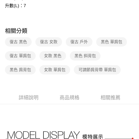
玉山商業銀行
星展（台灣）商業銀行
元大商業銀行
永豐商業銀行
升數(L)：7
悠遊付
台新國際商業銀行
中國信託商業銀行
玉山商業銀行
星展（台灣）商業銀行
台灣樂天信用卡公司
台新國際商業銀行
中國信託商業銀行
Google Pay
台灣樂天信用卡公司
大哥付你分期
相關分類
相關說明
復古 黑色
復古 女款
復古 戶外
黑色 單肩包
【大哥付你分期使用說明】
AFTEE先享後付
1.本服務由台灣大哥大提供，台灣大哥大用戶可立即使用無須另外申請。
2.付款方式選擇「大哥付你分期」，訂單成立後會自動跳轉到大哥付的交易
復古 單肩包
女款 黑色
黑色 斜背包
相關說明
流程，驗證手機門號後，選擇欲分期的期數、繳款截止日，確認付款後即完
【關於「AFTEE先享後付」】
成交易。
AFTEE先享後付是「在收到商品之後才付款」的支付方式。 讓您購物簡單
黑色 肩背包
女款 單肩包
可調節肩背帶 單肩包
運送方式
3.實際核准額度、可分期數及費用金額請依後續交易確認頁面所載為準。
便利好安心！
4.訂單成立30分鐘內，如未前往確認交易或遇審核未通過，訂單將自動取
１．簡單：不需註冊會員、不需綁卡、不需儲值。
全家取貨付款
消。如遇「轉專審核」未通過狀況，表示未達大哥付你分期系統評分，恕無
２．便利：只要手機號碼，簡訊認證，即可結帳。
法說明評估內容。
免運費
３．安心：先確認商品／服務後，再付款。
【繳款方式說明】
詳細說明
商品規格
相關推薦
1.分期款項不併入電信帳單，「大哥付你分期」於每月結算日後寄送繳費提
付款後全家取貨
【「AFTEE先享後付」結帳流程】
醒簡訊。
１．於結帳方式選擇「AFTEE先享後付」後，將跳轉至「AFTEE先享後付」
免運費
2.透過簡訊連結打開帳單後，可選擇「超商條碼／台灣大直營門市／銀行轉
結帳頁面，進行簡訊認證並確認金額後，即可完成結帳。
帳／街口支付／iPASS MONEY」等通路繳費。
２．訂單成立數日內，您將收到繳費通知簡訊。
萊爾富取貨付款
３．收到繳費通知簡訊後14天內，點擊此簡訊中的連結，可透過四大超商／
【注意事項】
免運費
ATM／網路銀行／等多元方式進行付款，方視為交易完成。
1.本服務係由「台灣大哥大股份有限公司」（以下簡稱本公司）所提供，讓
※ 請注意：結帳手續完成當下不需立刻繳費，但若您需要取消訂單，請聯絡
用戶於交易時，得透過本服務購買商品或服務，並由商店將買賣／分期付款