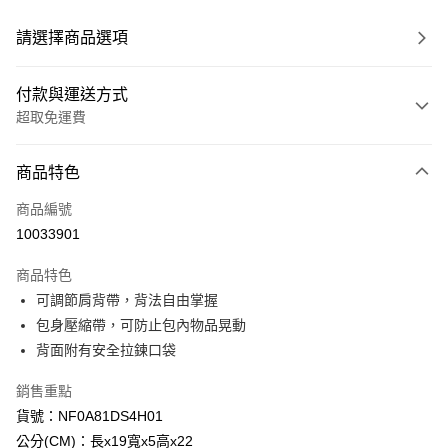
請選擇商品選項
付款與運送方式
超取免運費
付款方式
商品特色
信用卡一次付款
商品編號
信用卡分期付款
10033901
3 期 0 利率 每期
NT$960
21家銀行
商品特色
6 期 0 利率 每期
NT$480
21家銀行
合作金庫商業銀行
第一商業銀行
可調節肩背帶，背法自由掌握
華南商業銀行
彰化商業銀行
合作金庫商業銀行
第一商業銀行
超商取貨付款
包身壓縮帶，可防止包內物品晃動
上海商業儲蓄銀行
台北富邦商業銀行
華南商業銀行
彰化商業銀行
國泰世華商業銀行
兆豐國際商業銀行
背面附有安全拉鍊口袋
LINE Pay
上海商業儲蓄銀行
台北富邦商業銀行
臺灣中小企業銀行
台中商業銀行
國泰世華商業銀行
兆豐國際商業銀行
銷售重點
匯豐（台灣）商業銀行
華泰商業銀行
Apple Pay
臺灣中小企業銀行
台中商業銀行
聯邦商業銀行
遠東國際商業銀行
貨號：NF0A81DS4H01
匯豐（台灣）商業銀行
華泰商業銀行
街口支付
元大商業銀行
永豐商業銀行
公分(CM)：長x19寬x5高x22
聯邦商業銀行
遠東國際商業銀行