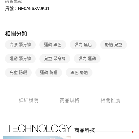
銷售重點
匯豐（台灣）商業銀行
華泰商業銀行
Apple Pay
臺灣中小企業銀行
台中商業銀行
聯邦商業銀行
遠東國際商業銀行
貨號：NF0A86XVJK31
匯豐（台灣）商業銀行
華泰商業銀行
街口支付
元大商業銀行
永豐商業銀行
聯邦商業銀行
遠東國際商業銀行
玉山商業銀行
星展（台灣）商業銀行
元大商業銀行
永豐商業銀行
悠遊付
台新國際商業銀行
中國信託商業銀行
玉山商業銀行
星展（台灣）商業銀行
相關分類
台灣樂天信用卡公司
台新國際商業銀行
中國信託商業銀行
Google Pay
台灣樂天信用卡公司
高腰 緊身褲
運動 黑色
彈力 黑色
舒適 兒童
大哥付你分期
相關說明
運動 緊身褲
兒童 緊身褲
彈力 運動
【大哥付你分期使用說明】
AFTEE先享後付
1.本服務由台灣大哥大提供，台灣大哥大用戶可立即使用無須另外申請。
兒童 防曬
運動 防曬
黑色 舒適
2.付款方式選擇「大哥付你分期」，訂單成立後會自動跳轉到大哥付的交易
相關說明
流程，驗證手機門號後，選擇欲分期的期數、繳款截止日，確認付款後即完
【關於「AFTEE先享後付」】
成交易。
AFTEE先享後付是「在收到商品之後才付款」的支付方式。 讓您購物簡單
運送方式
3.實際核准額度、可分期數及費用金額請依後續交易確認頁面所載為準。
便利好安心！
4.訂單成立30分鐘內，如未前往確認交易或遇審核未通過，訂單將自動取
１．簡單：不需註冊會員、不需綁卡、不需儲值。
全家取貨付款
詳細說明
商品規格
相關推薦
消。如遇「轉專審核」未通過狀況，表示未達大哥付你分期系統評分，恕無
２．便利：只要手機號碼，簡訊認證，即可結帳。
法說明評估內容。
免運費
３．安心：先確認商品／服務後，再付款。
【繳款方式說明】
1.分期款項不併入電信帳單，「大哥付你分期」於每月結算日後寄送繳費提
付款後全家取貨
【「AFTEE先享後付」結帳流程】
醒簡訊。
１．於結帳方式選擇「AFTEE先享後付」後，將跳轉至「AFTEE先享後付」
免運費
2.透過簡訊連結打開帳單後，可選擇「超商條碼／台灣大直營門市／銀行轉
結帳頁面，進行簡訊認證並確認金額後，即可完成結帳。
帳／街口支付／iPASS MONEY」等通路繳費。
２．訂單成立數日內，您將收到繳費通知簡訊。