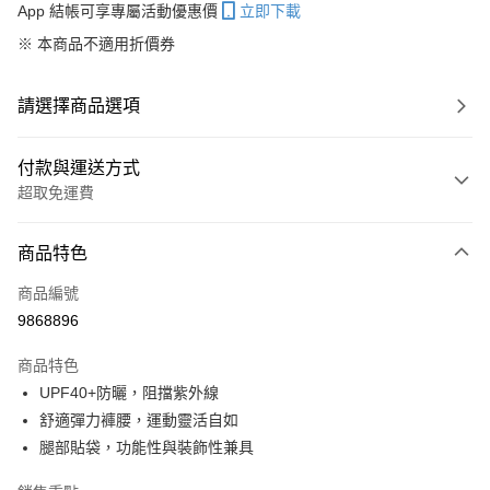
App 結帳可享專屬活動優惠價
立即下載
※ 本商品不適用折價券
請選擇商品選項
付款與運送方式
超取免運費
付款方式
商品特色
信用卡一次付款
商品編號
信用卡分期付款
9868896
3 期 0 利率 每期
NT$581
21家銀行
商品特色
6 期 0 利率 每期
NT$290
21家銀行
合作金庫商業銀行
第一商業銀行
UPF40+防曬，阻擋紫外線
華南商業銀行
彰化商業銀行
合作金庫商業銀行
第一商業銀行
超商取貨付款
舒適彈力褲腰，運動靈活自如
上海商業儲蓄銀行
台北富邦商業銀行
華南商業銀行
彰化商業銀行
國泰世華商業銀行
兆豐國際商業銀行
腿部貼袋，功能性與裝飾性兼具
LINE Pay
上海商業儲蓄銀行
台北富邦商業銀行
臺灣中小企業銀行
台中商業銀行
國泰世華商業銀行
兆豐國際商業銀行