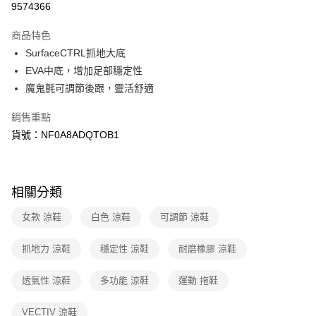
9574366
3 期 0 利率 每期
NT$1,293
21家銀行
商品特色
6 期 0 利率 每期
NT$646
21家銀行
合作金庫商業銀行
第一商業銀行
SurfaceCTRL抓地大底
華南商業銀行
彰化商業銀行
合作金庫商業銀行
第一商業銀行
LINE Pay
EVA中底，增加足部穩定性
上海商業儲蓄銀行
台北富邦商業銀行
華南商業銀行
彰化商業銀行
國泰世華商業銀行
兆豐國際商業銀行
魔鬼氈可調節後跟，靈活舒適
Apple Pay
上海商業儲蓄銀行
台北富邦商業銀行
臺灣中小企業銀行
台中商業銀行
國泰世華商業銀行
兆豐國際商業銀行
銷售重點
匯豐（台灣）商業銀行
華泰商業銀行
街口支付
臺灣中小企業銀行
台中商業銀行
聯邦商業銀行
遠東國際商業銀行
貨號：NF0A8ADQTOB1
匯豐（台灣）商業銀行
華泰商業銀行
悠遊付
元大商業銀行
永豐商業銀行
聯邦商業銀行
遠東國際商業銀行
玉山商業銀行
星展（台灣）商業銀行
元大商業銀行
永豐商業銀行
Google Pay
台新國際商業銀行
中國信託商業銀行
玉山商業銀行
星展（台灣）商業銀行
相關分類
台灣樂天信用卡公司
台新國際商業銀行
中國信託商業銀行
大哥付你分期
台灣樂天信用卡公司
相關說明
女款 涼鞋
白色 涼鞋
可調節 涼鞋
【大哥付你分期使用說明】
AFTEE先享後付
1.本服務由台灣大哥大提供，台灣大哥大用戶可立即使用無須另外申請。
抓地力 涼鞋
穩定性 涼鞋
耐磨橡膠 涼鞋
2.付款方式選擇「大哥付你分期」，訂單成立後會自動跳轉到大哥付的交易
相關說明
流程，驗證手機門號後，選擇欲分期的期數、繳款截止日，確認付款後即完
【關於「AFTEE先享後付」】
透氣性 涼鞋
多功能 涼鞋
運動 拖鞋
成交易。
AFTEE先享後付是「在收到商品之後才付款」的支付方式。 讓您購物簡單
運送方式
3.實際核准額度、可分期數及費用金額請依後續交易確認頁面所載為準。
便利好安心！
4.訂單成立30分鐘內，如未前往確認交易或遇審核未通過，訂單將自動取
VECTIV 涼鞋
１．簡單：不需註冊會員、不需綁卡、不需儲值。