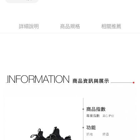
宅配
消。如遇「轉專審核」未通過狀況，表示未達大哥付你分期系統評分，恕無
２．便利：只要手機號碼，簡訊認證，即可結帳。
法說明評估內容。
免運費
３．安心：先確認商品／服務後，再付款。
【繳款方式說明】
1.分期款項不併入電信帳單，「大哥付你分期」於每月結算日後寄送繳費提
【「AFTEE先享後付」結帳流程】
醒簡訊。
詳細說明
商品規格
相關推薦
１．於結帳方式選擇「AFTEE先享後付」後，將跳轉至「AFTEE先享後付」
2.透過簡訊連結打開帳單後，可選擇「超商條碼／台灣大直營門市／銀行轉
結帳頁面，進行簡訊認證並確認金額後，即可完成結帳。
帳／街口支付／iPASS MONEY」等通路繳費。
２．訂單成立數日內，您將收到繳費通知簡訊。
３．收到繳費通知簡訊後14天內，點擊此簡訊中的連結，可透過四大超商／
【注意事項】
ATM／網路銀行／等多元方式進行付款，方視為交易完成。
1.本服務係由「台灣大哥大股份有限公司」（以下簡稱本公司）所提供，讓
※ 請注意：結帳手續完成當下不需立刻繳費，但若您需要取消訂單，請聯絡
用戶於交易時，得透過本服務購買商品或服務，並由商店將買賣／分期付款
購買商品的店家。未經商家同意取消之訂單仍視為有效，需透過AFTEE先享
買賣價金債權讓與本公司後，依約使用本公司帳單繳交帳款。
後付繳納相關費用。
2.基於同意付款使用「大哥付你分期」之契約關係目的，商店將以您的個人
※ 交易是否成功請以「AFTEE先享後付 」之結帳頁面顯示為準，若有關於
資料（包含姓名、電話或地址）提供予台灣大哥大進項蒐集、處理及利用，
是否繳費成功／繳費後需取消欲退款等相關疑問，請聯繫「AFTEE先享後付
由本公司與您本人進行分期帳單所需資料之確認、核對及更正。
客戶支援中心」
https://netprotections.freshdesk.com/support/home
3.完整用戶服務條款，請詳閱以下連結：
https://oppay.tw/userRule
【注意事項】
１．透過由恩沛科技股份有限公司提供之「AFTEE先享後付」服務完成之交
易，需依本服務之必要範圍內提供個人資料，並將交易相關給付款項請求債
權轉讓予恩沛科技股份有限公司。
２．關於個人資料處理事宜，請瀏覽以下網址：
https://aftee.tw/terms/#terms3
３．未成年的使用者請事先徵得法定代理人或監護人之同意方可使用
「AFTEE先享後付」，若未經同意申辦者引起之損失，本公司不負相關責
任。