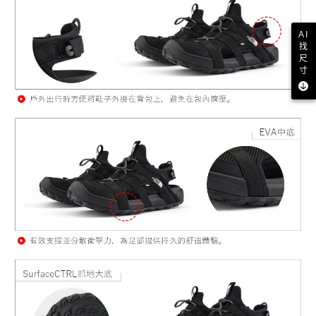
AI
找
尺
寸