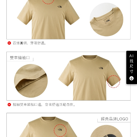
AI
找
尺
寸