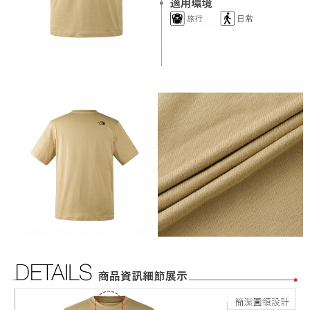
宅配
https://aftee.tw/terms/#terms3
３．未成年的使用者請事先徵得法定代理人或監護人之同意方可使用
免運費
「AFTEE先享後付」，若未經同意申辦者引起之損失，本公司不負相關責
任。
宅配-免運限定
４．使用「AFTEE先享後付」時，將依據個別帳號之用戶狀況，依本公司即
免運費
時審查核予不同之上限額度；若仍有額度不足之情形，本公司將視審查結果
請求用戶進行身份認證。
５．嚴禁一人註冊多個帳號或使用他人資訊註冊。若發現惡意使用之情形，
恩沛科技股份有限公司將有權停止該用戶之使用額度並採取法律行動。