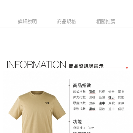
流程，驗證手機門號後，選擇欲分期的期數、繳款截止日，確認付款後即完
【關於「AFTEE先享後付」】
成交易。
AFTEE先享後付是「在收到商品之後才付款」的支付方式。 讓您購物簡單
運送方式
3.實際核准額度、可分期數及費用金額請依後續交易確認頁面所載為準。
便利好安心！
4.訂單成立30分鐘內，如未前往確認交易或遇審核未通過，訂單將自動取
１．簡單：不需註冊會員、不需綁卡、不需儲值。
全家取貨付款
詳細說明
商品規格
相關推薦
消。如遇「轉專審核」未通過狀況，表示未達大哥付你分期系統評分，恕無
２．便利：只要手機號碼，簡訊認證，即可結帳。
法說明評估內容。
免運費
３．安心：先確認商品／服務後，再付款。
【繳款方式說明】
1.分期款項不併入電信帳單，「大哥付你分期」於每月結算日後寄送繳費提
付款後全家取貨
【「AFTEE先享後付」結帳流程】
醒簡訊。
１．於結帳方式選擇「AFTEE先享後付」後，將跳轉至「AFTEE先享後付」
免運費
2.透過簡訊連結打開帳單後，可選擇「超商條碼／台灣大直營門市／銀行轉
結帳頁面，進行簡訊認證並確認金額後，即可完成結帳。
帳／街口支付／iPASS MONEY」等通路繳費。
２．訂單成立數日內，您將收到繳費通知簡訊。
萊爾富取貨付款
３．收到繳費通知簡訊後14天內，點擊此簡訊中的連結，可透過四大超商／
【注意事項】
免運費
ATM／網路銀行／等多元方式進行付款，方視為交易完成。
1.本服務係由「台灣大哥大股份有限公司」（以下簡稱本公司）所提供，讓
※ 請注意：結帳手續完成當下不需立刻繳費，但若您需要取消訂單，請聯絡
用戶於交易時，得透過本服務購買商品或服務，並由商店將買賣／分期付款
付款後萊爾富取貨
購買商品的店家。未經商家同意取消之訂單仍視為有效，需透過AFTEE先享
買賣價金債權讓與本公司後，依約使用本公司帳單繳交帳款。
後付繳納相關費用。
免運費
2.基於同意付款使用「大哥付你分期」之契約關係目的，商店將以您的個人
※ 交易是否成功請以「AFTEE先享後付 」之結帳頁面顯示為準，若有關於
資料（包含姓名、電話或地址）提供予台灣大哥大進項蒐集、處理及利用，
是否繳費成功／繳費後需取消欲退款等相關疑問，請聯繫「AFTEE先享後付
7-11取貨付款
由本公司與您本人進行分期帳單所需資料之確認、核對及更正。
客戶支援中心」
https://netprotections.freshdesk.com/support/home
3.完整用戶服務條款，請詳閱以下連結：
https://oppay.tw/userRule
免運費
【注意事項】
１．透過由恩沛科技股份有限公司提供之「AFTEE先享後付」服務完成之交
付款後7-11取貨
易，需依本服務之必要範圍內提供個人資料，並將交易相關給付款項請求債
免運費
權轉讓予恩沛科技股份有限公司。
２．關於個人資料處理事宜，請瀏覽以下網址：