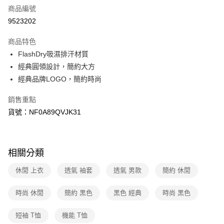
商品編號
信用卡分期付款
9523202
3 期 0 利率 每期
NT$394
21家銀行
商品特色
6 期 0 利率 每期
NT$197
21家銀行
合作金庫商業銀行
第一商業銀行
FlashDry吸濕排汗材質
華南商業銀行
彰化商業銀行
合作金庫商業銀行
第一商業銀行
超商取貨付款
經典圓領設計，簡約大方
上海商業儲蓄銀行
台北富邦商業銀行
華南商業銀行
彰化商業銀行
國泰世華商業銀行
兆豐國際商業銀行
經典品牌LOGO，簡約時尚
LINE Pay
上海商業儲蓄銀行
台北富邦商業銀行
臺灣中小企業銀行
台中商業銀行
國泰世華商業銀行
兆豐國際商業銀行
銷售重點
匯豐（台灣）商業銀行
華泰商業銀行
Apple Pay
臺灣中小企業銀行
台中商業銀行
聯邦商業銀行
遠東國際商業銀行
貨號：NF0A89QVJK31
匯豐（台灣）商業銀行
華泰商業銀行
街口支付
元大商業銀行
永豐商業銀行
聯邦商業銀行
遠東國際商業銀行
玉山商業銀行
星展（台灣）商業銀行
元大商業銀行
永豐商業銀行
悠遊付
台新國際商業銀行
中國信託商業銀行
玉山商業銀行
星展（台灣）商業銀行
相關分類
台灣樂天信用卡公司
台新國際商業銀行
中國信託商業銀行
Google Pay
台灣樂天信用卡公司
休閒 上衣
透氣 袖套
透氣 男款
簡約 休閒
大哥付你分期
相關說明
時尚 休閒
簡約 黑色
黑色 經典
時尚 黑色
【大哥付你分期使用說明】
AFTEE先享後付
1.本服務由台灣大哥大提供，台灣大哥大用戶可立即使用無須另外申請。
短袖 T恤
機能 T恤
2.付款方式選擇「大哥付你分期」，訂單成立後會自動跳轉到大哥付的交易
相關說明