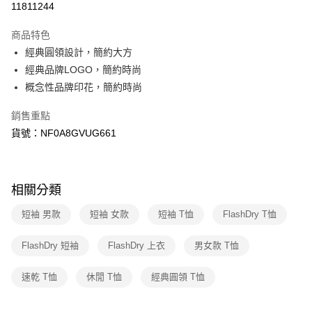
11811244
3 期 0 利率 每期
NT$593
21家銀行
商品特色
6 期 0 利率 每期
NT$296
21家銀行
合作金庫商業銀行
第一商業銀行
經典圓領設計，簡約大方
華南商業銀行
彰化商業銀行
合作金庫商業銀行
第一商業銀行
超商取貨付款
經典品牌LOGO，簡約時尚
上海商業儲蓄銀行
台北富邦商業銀行
華南商業銀行
彰化商業銀行
國泰世華商業銀行
兆豐國際商業銀行
概念性品牌印花，簡約時尚
LINE Pay
上海商業儲蓄銀行
台北富邦商業銀行
臺灣中小企業銀行
台中商業銀行
國泰世華商業銀行
兆豐國際商業銀行
銷售重點
匯豐（台灣）商業銀行
華泰商業銀行
Apple Pay
臺灣中小企業銀行
台中商業銀行
聯邦商業銀行
遠東國際商業銀行
貨號：NF0A8GVUG661
匯豐（台灣）商業銀行
華泰商業銀行
街口支付
元大商業銀行
永豐商業銀行
聯邦商業銀行
遠東國際商業銀行
玉山商業銀行
星展（台灣）商業銀行
元大商業銀行
永豐商業銀行
悠遊付
台新國際商業銀行
中國信託商業銀行
玉山商業銀行
星展（台灣）商業銀行
相關分類
台灣樂天信用卡公司
台新國際商業銀行
中國信託商業銀行
Google Pay
台灣樂天信用卡公司
短袖 男款
短袖 女款
短袖 T恤
FlashDry T恤
大哥付你分期
相關說明
FlashDry 短袖
FlashDry 上衣
男女款 T恤
【大哥付你分期使用說明】
AFTEE先享後付
1.本服務由台灣大哥大提供，台灣大哥大用戶可立即使用無須另外申請。
速乾 T恤
休閒 T恤
經典圓領 T恤
2.付款方式選擇「大哥付你分期」，訂單成立後會自動跳轉到大哥付的交易
相關說明
流程，驗證手機門號後，選擇欲分期的期數、繳款截止日，確認付款後即完
【關於「AFTEE先享後付」】
成交易。
AFTEE先享後付是「在收到商品之後才付款」的支付方式。 讓您購物簡單