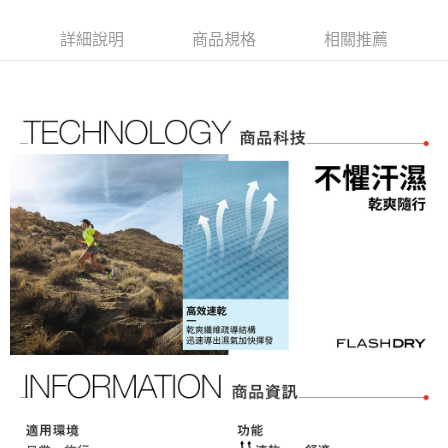
運送方式
3.實際核准額度、可分期數及費用金額請依後續交易確認頁面所載為準。
便利好安心！
4.訂單成立30分鐘內，如未前往確認交易或遇審核未通過，訂單將自動取
１．簡單：不需註冊會員、不需綁卡、不需儲值。
全家取貨付款
詳細說明
商品規格
相關推薦
消。如遇「轉專審核」未通過狀況，表示未達大哥付你分期系統評分，恕無
２．便利：只要手機號碼，簡訊認證，即可結帳。
法說明評估內容。
免運費
３．安心：先確認商品／服務後，再付款。
【繳款方式說明】
1.分期款項不併入電信帳單，「大哥付你分期」於每月結算日後寄送繳費提
付款後全家取貨
【「AFTEE先享後付」結帳流程】
醒簡訊。
１．於結帳方式選擇「AFTEE先享後付」後，將跳轉至「AFTEE先享後付」
免運費
2.透過簡訊連結打開帳單後，可選擇「超商條碼／台灣大直營門市／銀行轉
結帳頁面，進行簡訊認證並確認金額後，即可完成結帳。
帳／街口支付／iPASS MONEY」等通路繳費。
２．訂單成立數日內，您將收到繳費通知簡訊。
萊爾富取貨付款
３．收到繳費通知簡訊後14天內，點擊此簡訊中的連結，可透過四大超商／
【注意事項】
免運費
ATM／網路銀行／等多元方式進行付款，方視為交易完成。
1.本服務係由「台灣大哥大股份有限公司」（以下簡稱本公司）所提供，讓
※ 請注意：結帳手續完成當下不需立刻繳費，但若您需要取消訂單，請聯絡
用戶於交易時，得透過本服務購買商品或服務，並由商店將買賣／分期付款
付款後萊爾富取貨
購買商品的店家。未經商家同意取消之訂單仍視為有效，需透過AFTEE先享
買賣價金債權讓與本公司後，依約使用本公司帳單繳交帳款。
後付繳納相關費用。
免運費
2.基於同意付款使用「大哥付你分期」之契約關係目的，商店將以您的個人
※ 交易是否成功請以「AFTEE先享後付 」之結帳頁面顯示為準，若有關於
資料（包含姓名、電話或地址）提供予台灣大哥大進項蒐集、處理及利用，
是否繳費成功／繳費後需取消欲退款等相關疑問，請聯繫「AFTEE先享後付
7-11取貨付款
由本公司與您本人進行分期帳單所需資料之確認、核對及更正。
客戶支援中心」
https://netprotections.freshdesk.com/support/home
3.完整用戶服務條款，請詳閱以下連結：
https://oppay.tw/userRule
免運費
【注意事項】
１．透過由恩沛科技股份有限公司提供之「AFTEE先享後付」服務完成之交
付款後7-11取貨
易，需依本服務之必要範圍內提供個人資料，並將交易相關給付款項請求債
免運費
權轉讓予恩沛科技股份有限公司。
２．關於個人資料處理事宜，請瀏覽以下網址：
宅配
https://aftee.tw/terms/#terms3
３．未成年的使用者請事先徵得法定代理人或監護人之同意方可使用