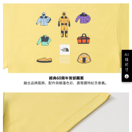
AI
找
尺
寸