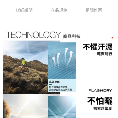
運送方式
3.實際核准額度、可分期數及費用金額請依後續交易確認頁面所載為準。
便利好安心！
4.訂單成立30分鐘內，如未前往確認交易或遇審核未通過，訂單將自動取
１．簡單：不需註冊會員、不需綁卡、不需儲值。
全家取貨付款
詳細說明
商品規格
相關推薦
消。如遇「轉專審核」未通過狀況，表示未達大哥付你分期系統評分，恕無
２．便利：只要手機號碼，簡訊認證，即可結帳。
法說明評估內容。
免運費
３．安心：先確認商品／服務後，再付款。
【繳款方式說明】
1.分期款項不併入電信帳單，「大哥付你分期」於每月結算日後寄送繳費提
付款後全家取貨
【「AFTEE先享後付」結帳流程】
醒簡訊。
１．於結帳方式選擇「AFTEE先享後付」後，將跳轉至「AFTEE先享後付」
免運費
2.透過簡訊連結打開帳單後，可選擇「超商條碼／台灣大直營門市／銀行轉
結帳頁面，進行簡訊認證並確認金額後，即可完成結帳。
帳／街口支付／iPASS MONEY」等通路繳費。
２．訂單成立數日內，您將收到繳費通知簡訊。
萊爾富取貨付款
３．收到繳費通知簡訊後14天內，點擊此簡訊中的連結，可透過四大超商／
【注意事項】
免運費
ATM／網路銀行／等多元方式進行付款，方視為交易完成。
1.本服務係由「台灣大哥大股份有限公司」（以下簡稱本公司）所提供，讓
※ 請注意：結帳手續完成當下不需立刻繳費，但若您需要取消訂單，請聯絡
用戶於交易時，得透過本服務購買商品或服務，並由商店將買賣／分期付款
付款後萊爾富取貨
購買商品的店家。未經商家同意取消之訂單仍視為有效，需透過AFTEE先享
買賣價金債權讓與本公司後，依約使用本公司帳單繳交帳款。
後付繳納相關費用。
免運費
2.基於同意付款使用「大哥付你分期」之契約關係目的，商店將以您的個人
※ 交易是否成功請以「AFTEE先享後付 」之結帳頁面顯示為準，若有關於
資料（包含姓名、電話或地址）提供予台灣大哥大進項蒐集、處理及利用，
是否繳費成功／繳費後需取消欲退款等相關疑問，請聯繫「AFTEE先享後付
7-11取貨付款
由本公司與您本人進行分期帳單所需資料之確認、核對及更正。
客戶支援中心」
https://netprotections.freshdesk.com/support/home
3.完整用戶服務條款，請詳閱以下連結：
https://oppay.tw/userRule
免運費
【注意事項】
１．透過由恩沛科技股份有限公司提供之「AFTEE先享後付」服務完成之交
付款後7-11取貨
易，需依本服務之必要範圍內提供個人資料，並將交易相關給付款項請求債
免運費
權轉讓予恩沛科技股份有限公司。
２．關於個人資料處理事宜，請瀏覽以下網址：
宅配
https://aftee.tw/terms/#terms3
３．未成年的使用者請事先徵得法定代理人或監護人之同意方可使用