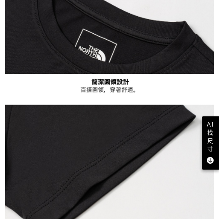
AI
找
尺
寸