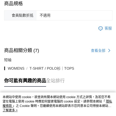
商品規格
會員點數折抵
不適用
客服
商品相關分類 (7)
查看全部
短袖
▎WOMENS
T-SHIRT / POLO衫｜TOPS
你可能有興趣的商品
全站排行
本網站中使用 cookie，欲查詢有關本網站使用 cookie 方式之詳情，及若您不希
熱門標籤
望在電腦上使用 cookie 時應如何變更電腦的 cookie 設定，請參閱本網站「
隱私
權條款
」之 Cookie 聲明。您繼續使用本網站即表示您同意本公司得按本網站使
用條款之 Cookie 聲明使用 cookie。
了解更多 >