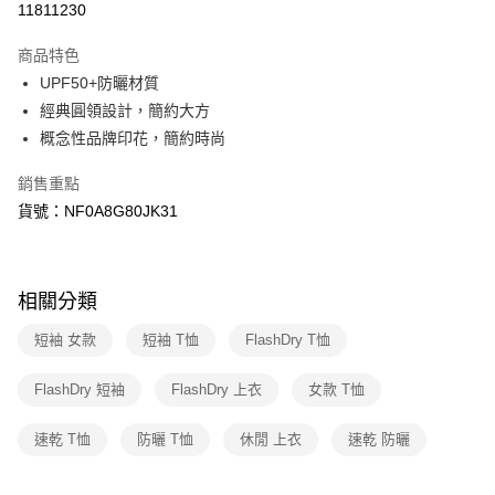
11811230
3 期 0 利率 每期
NT$593
21家銀行
商品特色
6 期 0 利率 每期
NT$296
21家銀行
合作金庫商業銀行
第一商業銀行
UPF50+防曬材質
華南商業銀行
彰化商業銀行
合作金庫商業銀行
第一商業銀行
超商取貨付款
經典圓領設計，簡約大方
上海商業儲蓄銀行
台北富邦商業銀行
華南商業銀行
彰化商業銀行
國泰世華商業銀行
兆豐國際商業銀行
概念性品牌印花，簡約時尚
LINE Pay
上海商業儲蓄銀行
台北富邦商業銀行
臺灣中小企業銀行
台中商業銀行
國泰世華商業銀行
兆豐國際商業銀行
銷售重點
匯豐（台灣）商業銀行
華泰商業銀行
Apple Pay
臺灣中小企業銀行
台中商業銀行
聯邦商業銀行
遠東國際商業銀行
貨號：NF0A8G80JK31
匯豐（台灣）商業銀行
華泰商業銀行
街口支付
元大商業銀行
永豐商業銀行
聯邦商業銀行
遠東國際商業銀行
玉山商業銀行
星展（台灣）商業銀行
元大商業銀行
永豐商業銀行
悠遊付
台新國際商業銀行
中國信託商業銀行
玉山商業銀行
星展（台灣）商業銀行
相關分類
台灣樂天信用卡公司
台新國際商業銀行
中國信託商業銀行
Google Pay
台灣樂天信用卡公司
短袖 女款
短袖 T恤
FlashDry T恤
大哥付你分期
相關說明
FlashDry 短袖
FlashDry 上衣
女款 T恤
【大哥付你分期使用說明】
AFTEE先享後付
1.本服務由台灣大哥大提供，台灣大哥大用戶可立即使用無須另外申請。
速乾 T恤
防曬 T恤
休閒 上衣
速乾 防曬
2.付款方式選擇「大哥付你分期」，訂單成立後會自動跳轉到大哥付的交易
相關說明
流程，驗證手機門號後，選擇欲分期的期數、繳款截止日，確認付款後即完
【關於「AFTEE先享後付」】
成交易。
AFTEE先享後付是「在收到商品之後才付款」的支付方式。 讓您購物簡單