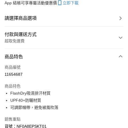
App 結帳可享專屬活動優惠價
立即下載
請選擇商品選項
付款與運送方式
超取免運費
付款方式
商品特色
信用卡一次付款
商品編號
信用卡分期付款
11654687
3 期 0 利率 每期
NT$660
21家銀行
商品特色
6 期 0 利率 每期
NT$330
21家銀行
合作金庫商業銀行
第一商業銀行
FlashDry吸濕排汗材質
華南商業銀行
彰化商業銀行
合作金庫商業銀行
第一商業銀行
超商取貨付款
UPF40+防曬材質
上海商業儲蓄銀行
台北富邦商業銀行
華南商業銀行
彰化商業銀行
國泰世華商業銀行
兆豐國際商業銀行
可調節帽帶，避免被風吹落
LINE Pay
上海商業儲蓄銀行
台北富邦商業銀行
臺灣中小企業銀行
台中商業銀行
國泰世華商業銀行
兆豐國際商業銀行
銷售重點
匯豐（台灣）商業銀行
華泰商業銀行
Apple Pay
臺灣中小企業銀行
台中商業銀行
聯邦商業銀行
遠東國際商業銀行
貨號：NF0A8EPSKT01
匯豐（台灣）商業銀行
華泰商業銀行