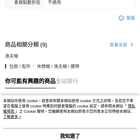
會員點數折抵
不適用
客服
商品相關分類 (9)
查看全部
漁夫帽
▎包款 / 配件
休閒帽 / 漁夫帽 / 腰帶
你可能有興趣的商品
全站排行
本網站中使用 cookie，欲查詢有關本網站使用 cookie 方式之詳情，及若您不希
熱門標籤
望在電腦上使用 cookie 時應如何變更電腦的 cookie 設定，請參閱本網站「
隱私
權條款
」之 Cookie 聲明。您繼續使用本網站即表示您同意本公司得按本網站使
用條款之 Cookie 聲明使用 cookie。
了解更多 >
我知道了