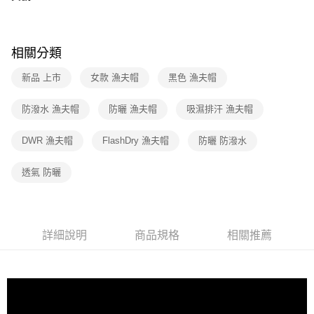
街口支付
元大商業銀行
永豐商業銀行
聯邦商業銀行
遠東國際商業銀行
玉山商業銀行
星展（台灣）商業銀行
元大商業銀行
永豐商業銀行
悠遊付
台新國際商業銀行
中國信託商業銀行
玉山商業銀行
星展（台灣）商業銀行
相關分類
台灣樂天信用卡公司
台新國際商業銀行
中國信託商業銀行
Google Pay
台灣樂天信用卡公司
新品 上市
女款 漁夫帽
黑色 漁夫帽
大哥付你分期
相關說明
防潑水 漁夫帽
防曬 漁夫帽
吸濕排汗 漁夫帽
【大哥付你分期使用說明】
AFTEE先享後付
1.本服務由台灣大哥大提供，台灣大哥大用戶可立即使用無須另外申請。
DWR 漁夫帽
FlashDry 漁夫帽
防曬 防潑水
2.付款方式選擇「大哥付你分期」，訂單成立後會自動跳轉到大哥付的交易
相關說明
流程，驗證手機門號後，選擇欲分期的期數、繳款截止日，確認付款後即完
【關於「AFTEE先享後付」】
成交易。
透氣 防曬
AFTEE先享後付是「在收到商品之後才付款」的支付方式。 讓您購物簡單
運送方式
3.實際核准額度、可分期數及費用金額請依後續交易確認頁面所載為準。
便利好安心！
4.訂單成立30分鐘內，如未前往確認交易或遇審核未通過，訂單將自動取
１．簡單：不需註冊會員、不需綁卡、不需儲值。
全家取貨付款
消。如遇「轉專審核」未通過狀況，表示未達大哥付你分期系統評分，恕無
２．便利：只要手機號碼，簡訊認證，即可結帳。
法說明評估內容。
免運費
３．安心：先確認商品／服務後，再付款。
【繳款方式說明】
詳細說明
商品規格
相關推薦
1.分期款項不併入電信帳單，「大哥付你分期」於每月結算日後寄送繳費提
付款後全家取貨
【「AFTEE先享後付」結帳流程】
醒簡訊。
１．於結帳方式選擇「AFTEE先享後付」後，將跳轉至「AFTEE先享後付」
免運費
2.透過簡訊連結打開帳單後，可選擇「超商條碼／台灣大直營門市／銀行轉
結帳頁面，進行簡訊認證並確認金額後，即可完成結帳。
帳／街口支付／iPASS MONEY」等通路繳費。
２．訂單成立數日內，您將收到繳費通知簡訊。
萊爾富取貨付款
３．收到繳費通知簡訊後14天內，點擊此簡訊中的連結，可透過四大超商／
【注意事項】
免運費
ATM／網路銀行／等多元方式進行付款，方視為交易完成。