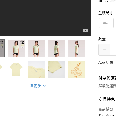
顏色：Lemo
童裝尺寸
XS
數量
App 結
付款與運
看更多
超取免運
付款方式
商品特色
信用卡一
商品編號
11654632