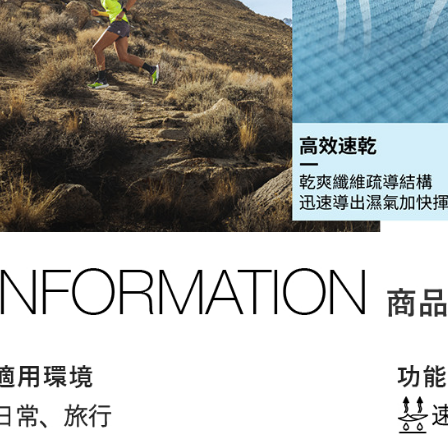
３．未成
「AFTE
免運費
任。
４．使用「
即時審查
結果請求
５．嚴禁
形，恩沛
動。