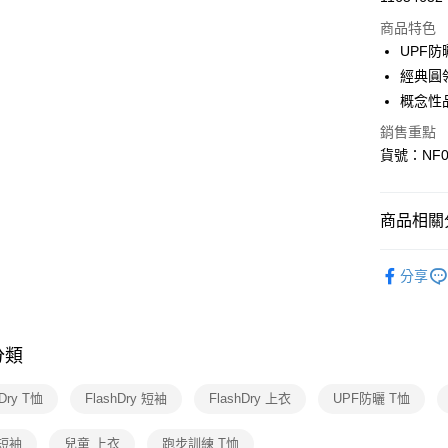
信用卡分
商品特色
3 期 
UPF
6 期 
合作金
經典圓
華南商
概念性
合作金
超商取貨
上海商
華南商
銷售重點
國泰世
LINE Pay
上海商
貨號：NF0
臺灣中
國泰世
匯豐（
Apple Pay
臺灣中
聯邦商
匯豐（
街口支付
商品相關分
元大商
聯邦商
玉山商
元大商
悠遊付
短袖
台新國
玉山商
分享
台灣樂
台新國
Google Pa
▎機能推
台灣樂
▎KIDS
大哥付你
相關說明
分類
▎機能推
【大哥付
AFTEE先
▎最新活
1.本服務
hDry T恤
FlashDry 短袖
FlashDry 上衣
UPF防曬 T恤
2.付款方
相關說明
▎最新活
流程，驗
【關於「A
短袖
兒童 上衣
跑步訓練 T恤
完成交易