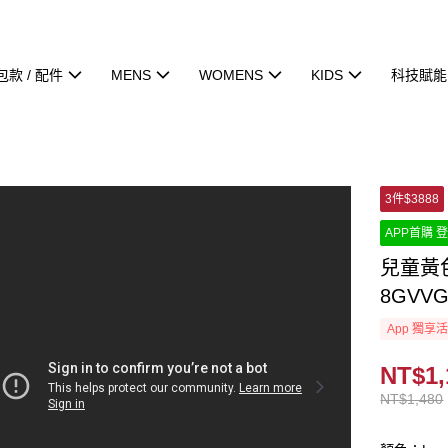
包款 / 配件
MENS
WOMENS
KIDS
科技賦能
3件$3888
APP首購 登
兒童黃
8GVV
App 獨享
NT$1,
NT$1,480