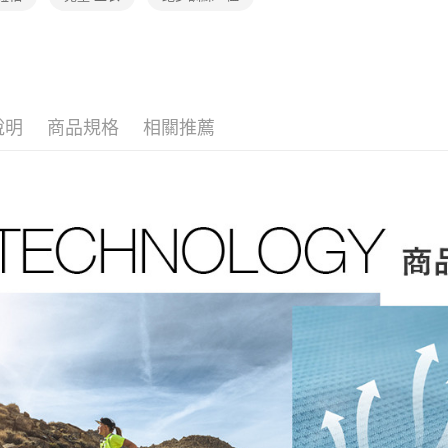
AFTEE
▎最新活
3.實際核
便利好安
運送方式
4.訂單成
１．簡單
消。如遇
２．便利
全家取貨
無法說明
３．安心
【繳款方
免運費
1.分期款
【「AFT
醒簡訊。
說明
商品規格
相關推薦
付款後全
１．於結帳
2.透過簡
付」結帳
免運費
帳／街口支
２．訂單
３．收到繳
萊爾富取
【注意事
／ATM／
1.本服務
免運費
※ 請注意
用戶於交
絡購買商品
款買賣價
先享後付
付款後萊
2.基於同
※ 交易是
免運費
資料（包
是否繳費成
用，由本
付客戶支
7-11取貨
3.完整用
【注意事
免運費
１．透過由
交易，需
付款後7-1
求債權轉
免運費
２．關於
https://aft
宅配