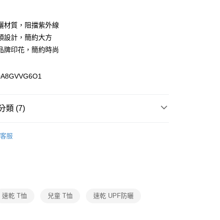
期付款
0 利率 每期
NT$493
21家銀行
防曬材質，阻擋紫外線
0 利率 每期
NT$246
21家銀行
庫商業銀行
第一商業銀行
領設計，簡約大方
業銀行
彰化商業銀行
品牌印花，簡約時尚
庫商業銀行
第一商業銀行
付款
業儲蓄銀行
台北富邦商業銀行
業銀行
彰化商業銀行
華商業銀行
兆豐國際商業銀行
業儲蓄銀行
台北富邦商業銀行
A8GVVG6O1
小企業銀行
台中商業銀行
華商業銀行
兆豐國際商業銀行
台灣）商業銀行
華泰商業銀行
小企業銀行
台中商業銀行
業銀行
遠東國際商業銀行
台灣）商業銀行
華泰商業銀行
類 (7)
業銀行
永豐商業銀行
業銀行
遠東國際商業銀行
業銀行
星展（台灣）商業銀行
業銀行
永豐商業銀行
際商業銀行
中國信託商業銀行
業銀行
星展（台灣）商業銀行
客服
天信用卡公司
際商業銀行
中國信託商業銀行
y
薦
FLASHDRY快乾
天信用卡公司
上衣
分期
薦
UPF防曬
你分期使用說明】
享後付
動
由台灣大哥大提供，台灣大哥大用戶可立即使用無須另外申請。
適用場合
跑步訓練
速乾 T恤
兒童 T恤
速乾 UPF防曬
式選擇「大哥付你分期」，訂單成立後會自動跳轉到大哥付的交易
動
適用場合
通勤
證手機門號後，選擇欲分期的期數、繳款截止日，確認付款後即
FTEE先享後付」】
。