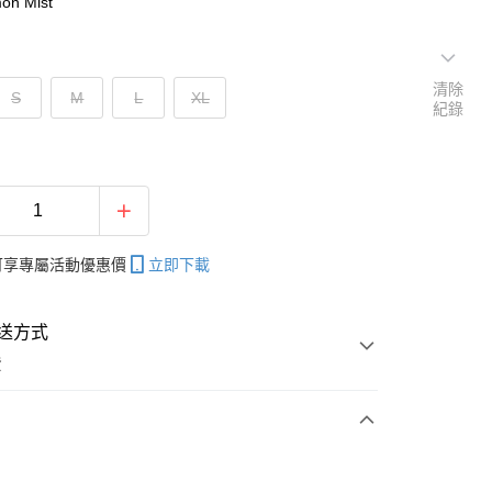
n Mist
清除
S
M
L
XL
紀錄
帳可享專屬活動優惠價
立即下載
送方式
費
次付款