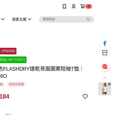
0
探索北面
5件$5888
記送LINE POINTS
色FLASHDRY速乾背面圖案短袖T恤｜
G6O
活動
超取免運費
184