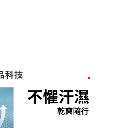
先享後付是「在收到商品之後才付款」的支付方式。 讓您購物簡單
動
🌲限定活動
仲夏短袖｜任選多件低至6折
准額度、可分期數及費用金額請依後續交易確認頁面所載為準。
心！
立30分鐘內，如未前往確認交易或遇審核未通過，訂單將自動取
：不需註冊會員、不需綁卡、不需儲值。
「轉專審核」未通過狀況，表示未達大哥付你分期系統評分，恕
：只要手機號碼，簡訊認證，即可結帳。
付款
評估內容。
：先確認商品／服務後，再付款。
式說明】
項不併入電信帳單，「大哥付你分期」於每月結算日後寄送繳費提
EE先享後付」結帳流程】
家取貨
方式選擇「AFTEE先享後付」後，將跳轉至「AFTEE先享後
訊連結打開帳單後，可選擇「超商條碼／台灣大直營門市／銀行轉
頁面，進行簡訊認證並確認金額後，即可完成結帳。
付／iPASS MONEY」等通路繳費。
成立數日內，您將收到繳費通知簡訊。
費通知簡訊後14天內，點擊此簡訊中的連結，可透過四大超商
貨付款
項】
網路銀行／等多元方式進行付款，方視為交易完成。
係由「台灣大哥大股份有限公司」（以下簡稱本公司）所提供，讓
：結帳手續完成當下不需立刻繳費，但若您需要取消訂單，請聯
易時，得透過本服務購買商品或服務，並由商店將買賣／分期付
的店家。未經商家同意取消之訂單仍視為有效，需透過AFTEE
金債權讓與本公司後，依約使用本公司帳單繳交帳款。
繳納相關費用。
爾富取貨
意付款使用「大哥付你分期」之契約關係目的，商店將以您的個人
否成功請以「AFTEE先享後付 」之結帳頁面顯示為準，若有關於
含姓名、電話或地址）提供予台灣大哥大進項蒐集、處理及利
功／繳費後需取消欲退款等相關疑問，請聯繫「AFTEE先享後
公司與您本人進行分期帳單所需資料之確認、核對及更正。
援中心」
https://netprotections.freshdesk.com/support/home
付款
戶服務條款，請詳閱以下連結：
https://oppay.tw/userRule
項】
恩沛科技股份有限公司提供之「AFTEE先享後付」服務完成之
依本服務之必要範圍內提供個人資料，並將交易相關給付款項請
1取貨
讓予恩沛科技股份有限公司。
個人資料處理事宜，請瀏覽以下網址：
ee.tw/terms/#terms3