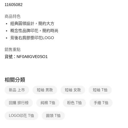
信用卡分期付款
11605082
3 期 0 利率 每期
NT$394
21家銀行
商品特色
6 期 0 利率 每期
NT$197
21家銀行
合作金庫商業銀行
第一商業銀行
經典圓領設計，簡約大方
華南商業銀行
彰化商業銀行
合作金庫商業銀行
第一商業銀行
超商取貨付款
概念性品牌印花，簡約時尚
上海商業儲蓄銀行
台北富邦商業銀行
華南商業銀行
彰化商業銀行
國泰世華商業銀行
兆豐國際商業銀行
背後右肩膠漿印花LOGO
LINE Pay
上海商業儲蓄銀行
台北富邦商業銀行
臺灣中小企業銀行
台中商業銀行
國泰世華商業銀行
兆豐國際商業銀行
銷售重點
匯豐（台灣）商業銀行
華泰商業銀行
Apple Pay
臺灣中小企業銀行
台中商業銀行
聯邦商業銀行
遠東國際商業銀行
貨號：NF0A8GVE0SO1
匯豐（台灣）商業銀行
華泰商業銀行
街口支付
元大商業銀行
永豐商業銀行
聯邦商業銀行
遠東國際商業銀行
玉山商業銀行
星展（台灣）商業銀行
元大商業銀行
永豐商業銀行
悠遊付
台新國際商業銀行
中國信託商業銀行
玉山商業銀行
星展（台灣）商業銀行
相關分類
台灣樂天信用卡公司
台新國際商業銀行
中國信託商業銀行
Google Pay
台灣樂天信用卡公司
新品 上市
短袖 男款
短袖 女款
短袖 T恤
大哥付你分期
相關說明
回購 排行榜
純棉 T恤
粉色 T恤
手繪 T恤
【大哥付你分期使用說明】
AFTEE先享後付
1.本服務由台灣大哥大提供，台灣大哥大用戶可立即使用無須另外申請。
LOGO印花 T恤
圓領 T恤
2.付款方式選擇「大哥付你分期」，訂單成立後會自動跳轉到大哥付的交易
相關說明
流程，驗證手機門號後，選擇欲分期的期數、繳款截止日，確認付款後即完
【關於「AFTEE先享後付」】
成交易。