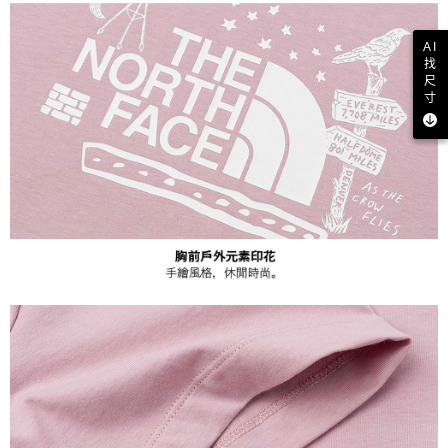
AI
找
尺
寸