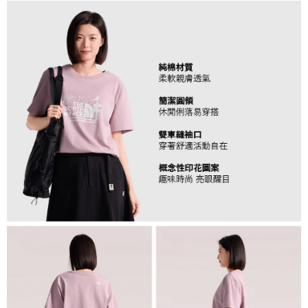
３．未成年的使用者請事先徵得法定代理人或監護人之同意方可使用
免運費
「AFTEE先享後付」，若未經同意申辦者引起之損失，本公司不負相關責
任。
４．使用「AFTEE先享後付」時，將依據個別帳號之用戶狀況，依本公司即
時審查核予不同之上限額度；若仍有額度不足之情形，本公司將視審查結果
請求用戶進行身份認證。
５．嚴禁一人註冊多個帳號或使用他人資訊註冊。若發現惡意使用之情形，
恩沛科技股份有限公司將有權停止該用戶之使用額度並採取法律行動。