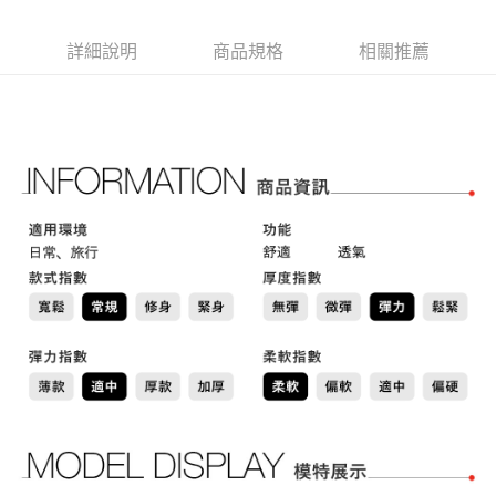
AFTEE先享後付是「在收到商品之後才付款」的支付方式。 讓您購物簡單
運送方式
3.實際核准額度、可分期數及費用金額請依後續交易確認頁面所載為準。
便利好安心！
4.訂單成立30分鐘內，如未前往確認交易或遇審核未通過，訂單將自動取
１．簡單：不需註冊會員、不需綁卡、不需儲值。
全家取貨付款
詳細說明
商品規格
相關推薦
消。如遇「轉專審核」未通過狀況，表示未達大哥付你分期系統評分，恕無
２．便利：只要手機號碼，簡訊認證，即可結帳。
法說明評估內容。
免運費
３．安心：先確認商品／服務後，再付款。
【繳款方式說明】
1.分期款項不併入電信帳單，「大哥付你分期」於每月結算日後寄送繳費提
付款後全家取貨
【「AFTEE先享後付」結帳流程】
醒簡訊。
１．於結帳方式選擇「AFTEE先享後付」後，將跳轉至「AFTEE先享後付」
免運費
2.透過簡訊連結打開帳單後，可選擇「超商條碼／台灣大直營門市／銀行轉
結帳頁面，進行簡訊認證並確認金額後，即可完成結帳。
帳／街口支付／iPASS MONEY」等通路繳費。
２．訂單成立數日內，您將收到繳費通知簡訊。
萊爾富取貨付款
３．收到繳費通知簡訊後14天內，點擊此簡訊中的連結，可透過四大超商／
【注意事項】
免運費
ATM／網路銀行／等多元方式進行付款，方視為交易完成。
1.本服務係由「台灣大哥大股份有限公司」（以下簡稱本公司）所提供，讓
※ 請注意：結帳手續完成當下不需立刻繳費，但若您需要取消訂單，請聯絡
用戶於交易時，得透過本服務購買商品或服務，並由商店將買賣／分期付款
付款後萊爾富取貨
購買商品的店家。未經商家同意取消之訂單仍視為有效，需透過AFTEE先享
買賣價金債權讓與本公司後，依約使用本公司帳單繳交帳款。
後付繳納相關費用。
免運費
2.基於同意付款使用「大哥付你分期」之契約關係目的，商店將以您的個人
※ 交易是否成功請以「AFTEE先享後付 」之結帳頁面顯示為準，若有關於
資料（包含姓名、電話或地址）提供予台灣大哥大進項蒐集、處理及利用，
是否繳費成功／繳費後需取消欲退款等相關疑問，請聯繫「AFTEE先享後付
7-11取貨付款
由本公司與您本人進行分期帳單所需資料之確認、核對及更正。
客戶支援中心」
https://netprotections.freshdesk.com/support/home
3.完整用戶服務條款，請詳閱以下連結：
https://oppay.tw/userRule
免運費
【注意事項】
１．透過由恩沛科技股份有限公司提供之「AFTEE先享後付」服務完成之交
付款後7-11取貨
易，需依本服務之必要範圍內提供個人資料，並將交易相關給付款項請求債
免運費
權轉讓予恩沛科技股份有限公司。
２．關於個人資料處理事宜，請瀏覽以下網址：
宅配
https://aftee.tw/terms/#terms3