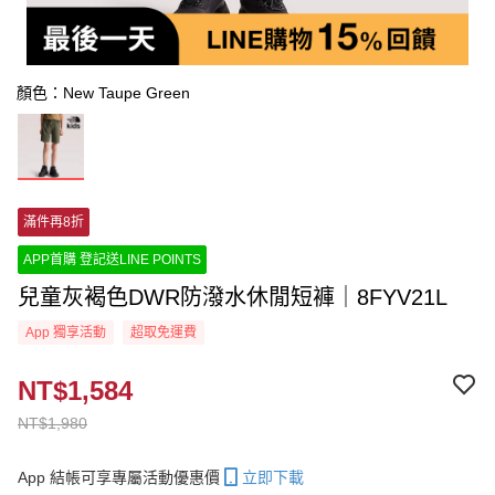
顏色：New Taupe Green
滿件再8折
APP首購 登記送LINE POINTS
兒童灰褐色DWR防潑水休閒短褲｜8FYV21L
App 獨享活動
超取免運費
NT$1,584
NT$1,980
App 結帳可享專屬活動優惠價
立即下載