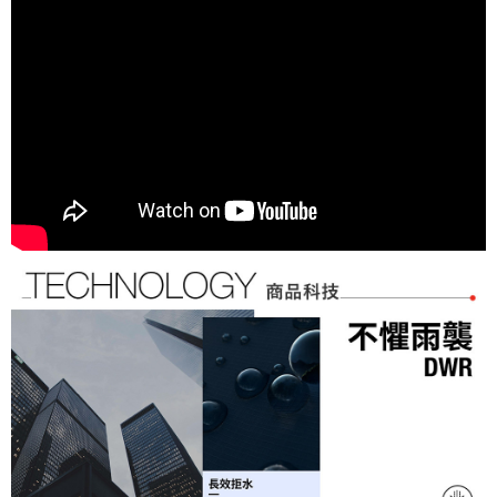
免運費
ATM／網路銀行／等多元方式進行付款，方視為交易完成。
1.本服務係由「台灣大哥大股份有限公司」（以下簡稱本公司）所提供，讓
※ 請注意：結帳手續完成當下不需立刻繳費，但若您需要取消訂單，請聯絡
用戶於交易時，得透過本服務購買商品或服務，並由商店將買賣／分期付款
付款後萊爾富取貨
購買商品的店家。未經商家同意取消之訂單仍視為有效，需透過AFTEE先享
買賣價金債權讓與本公司後，依約使用本公司帳單繳交帳款。
後付繳納相關費用。
免運費
2.基於同意付款使用「大哥付你分期」之契約關係目的，商店將以您的個人
※ 交易是否成功請以「AFTEE先享後付 」之結帳頁面顯示為準，若有關於
資料（包含姓名、電話或地址）提供予台灣大哥大進項蒐集、處理及利用，
是否繳費成功／繳費後需取消欲退款等相關疑問，請聯繫「AFTEE先享後付
7-11取貨付款
由本公司與您本人進行分期帳單所需資料之確認、核對及更正。
客戶支援中心」
https://netprotections.freshdesk.com/support/home
3.完整用戶服務條款，請詳閱以下連結：
https://oppay.tw/userRule
免運費
【注意事項】
１．透過由恩沛科技股份有限公司提供之「AFTEE先享後付」服務完成之交
付款後7-11取貨
易，需依本服務之必要範圍內提供個人資料，並將交易相關給付款項請求債
免運費
權轉讓予恩沛科技股份有限公司。
２．關於個人資料處理事宜，請瀏覽以下網址：
宅配
https://aftee.tw/terms/#terms3
３．未成年的使用者請事先徵得法定代理人或監護人之同意方可使用
免運費
「AFTEE先享後付」，若未經同意申辦者引起之損失，本公司不負相關責
任。
４．使用「AFTEE先享後付」時，將依據個別帳號之用戶狀況，依本公司即
時審查核予不同之上限額度；若仍有額度不足之情形，本公司將視審查結果
請求用戶進行身份認證。
５．嚴禁一人註冊多個帳號或使用他人資訊註冊。若發現惡意使用之情形，
恩沛科技股份有限公司將有權停止該用戶之使用額度並採取法律行動。