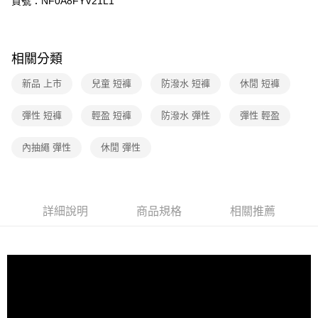
貨號：NF0A8FYV21L1
匯豐（台灣）商業銀行
華泰商業銀行
街口支付
元大商業銀行
永豐商業銀行
聯邦商業銀行
遠東國際商業銀行
玉山商業銀行
星展（台灣）商業銀行
元大商業銀行
永豐商業銀行
悠遊付
台新國際商業銀行
中國信託商業銀行
玉山商業銀行
星展（台灣）商業銀行
相關分類
台灣樂天信用卡公司
台新國際商業銀行
中國信託商業銀行
Google Pay
台灣樂天信用卡公司
新品 上市
兒童 短褲
防潑水 短褲
休閒 短褲
大哥付你分期
相關說明
彈性 短褲
輕盈 短褲
防潑水 彈性
彈性 輕盈
【大哥付你分期使用說明】
AFTEE先享後付
1.本服務由台灣大哥大提供，台灣大哥大用戶可立即使用無須另外申請。
內抽繩 彈性
休閒 彈性
2.付款方式選擇「大哥付你分期」，訂單成立後會自動跳轉到大哥付的交易
相關說明
流程，驗證手機門號後，選擇欲分期的期數、繳款截止日，確認付款後即完
【關於「AFTEE先享後付」】
成交易。
AFTEE先享後付是「在收到商品之後才付款」的支付方式。 讓您購物簡單
運送方式
3.實際核准額度、可分期數及費用金額請依後續交易確認頁面所載為準。
便利好安心！
4.訂單成立30分鐘內，如未前往確認交易或遇審核未通過，訂單將自動取
１．簡單：不需註冊會員、不需綁卡、不需儲值。
全家取貨付款
詳細說明
商品規格
相關推薦
消。如遇「轉專審核」未通過狀況，表示未達大哥付你分期系統評分，恕無
２．便利：只要手機號碼，簡訊認證，即可結帳。
法說明評估內容。
免運費
３．安心：先確認商品／服務後，再付款。
【繳款方式說明】
1.分期款項不併入電信帳單，「大哥付你分期」於每月結算日後寄送繳費提
付款後全家取貨
【「AFTEE先享後付」結帳流程】
醒簡訊。
１．於結帳方式選擇「AFTEE先享後付」後，將跳轉至「AFTEE先享後付」
免運費
2.透過簡訊連結打開帳單後，可選擇「超商條碼／台灣大直營門市／銀行轉
結帳頁面，進行簡訊認證並確認金額後，即可完成結帳。
帳／街口支付／iPASS MONEY」等通路繳費。
２．訂單成立數日內，您將收到繳費通知簡訊。
萊爾富取貨付款
３．收到繳費通知簡訊後14天內，點擊此簡訊中的連結，可透過四大超商／
【注意事項】