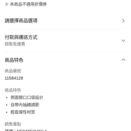
※ 本商品不適用折價券
請選擇商品選項
付款與運送方式
超取免運費
付款方式
商品特色
信用卡一次付款
商品編號
信用卡分期付款
11584128
3 期 0 利率 每期
NT$528
21家銀行
商品特色
6 期 0 利率 每期
NT$264
21家銀行
合作金庫商業銀行
第一商業銀行
側面開口口袋設計
華南商業銀行
彰化商業銀行
合作金庫商業銀行
第一商業銀行
超商取貨付款
自帶內抽繩調節
上海商業儲蓄銀行
台北富邦商業銀行
華南商業銀行
彰化商業銀行
國泰世華商業銀行
兆豐國際商業銀行
輕盈彈性材質
LINE Pay
上海商業儲蓄銀行
台北富邦商業銀行
臺灣中小企業銀行
台中商業銀行
國泰世華商業銀行
兆豐國際商業銀行
銷售重點
匯豐（台灣）商業銀行
華泰商業銀行
Apple Pay
臺灣中小企業銀行
台中商業銀行
聯邦商業銀行
遠東國際商業銀行