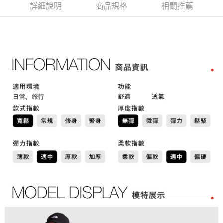
１．簡單：不需註冊會員、不需綁卡、不需儲值。
全家取貨付款
詳細說明
商品規格
相關推薦
消。如遇「轉專審核」未通過狀況，表示未達大哥付你分期系統評分，恕無
２．便利：只要手機號碼，簡訊認證，即可結帳。
法說明評估內容。
每筆NT$80，滿NT$2,500(含以上)免運費
３．安心：先確認商品／服務後，再付款。
【繳款方式說明】
1.分期款項不併入電信帳單，「大哥付你分期」於每月結算日後寄送繳費提
付款後全家取貨
【「AFTEE先享後付」結帳流程】
醒簡訊。
１．於結帳方式選擇「AFTEE先享後付」後，將跳轉至「AFTEE先享後付」
每筆NT$80，滿NT$2,500(含以上)免運費
2.透過簡訊連結打開帳單後，可選擇「超商條碼／台灣大直營門市／銀行轉
結帳頁面，進行簡訊認證並確認金額後，即可完成結帳。
帳／街口支付／iPASS MONEY」等通路繳費。
２．訂單成立數日內，您將收到繳費通知簡訊。
萊爾富取貨付款
３．收到繳費通知簡訊後14天內，點擊此簡訊中的連結，可透過四大超商／
【注意事項】
每筆NT$80，滿NT$2,500(含以上)免運費
ATM／網路銀行／等多元方式進行付款，方視為交易完成。
1.本服務係由「台灣大哥大股份有限公司」（以下簡稱本公司）所提供，讓
※ 請注意：結帳手續完成當下不需立刻繳費，但若您需要取消訂單，請聯絡
用戶於交易時，得透過本服務購買商品或服務，並由商店將買賣／分期付款
付款後萊爾富取貨
購買商品的店家。未經商家同意取消之訂單仍視為有效，需透過AFTEE先享
買賣價金債權讓與本公司後，依約使用本公司帳單繳交帳款。
後付繳納相關費用。
每筆NT$80，滿NT$2,500(含以上)免運費
2.基於同意付款使用「大哥付你分期」之契約關係目的，商店將以您的個人
※ 交易是否成功請以「AFTEE先享後付 」之結帳頁面顯示為準，若有關於
資料（包含姓名、電話或地址）提供予台灣大哥大進項蒐集、處理及利用，
是否繳費成功／繳費後需取消欲退款等相關疑問，請聯繫「AFTEE先享後付
7-11取貨付款
由本公司與您本人進行分期帳單所需資料之確認、核對及更正。
客戶支援中心」
https://netprotections.freshdesk.com/support/home
3.完整用戶服務條款，請詳閱以下連結：
https://oppay.tw/userRule
每筆NT$80，滿NT$2,500(含以上)免運費
【注意事項】
１．透過由恩沛科技股份有限公司提供之「AFTEE先享後付」服務完成之交
付款後7-11取貨
易，需依本服務之必要範圍內提供個人資料，並將交易相關給付款項請求債
每筆NT$80，滿NT$2,500(含以上)免運費
權轉讓予恩沛科技股份有限公司。
２．關於個人資料處理事宜，請瀏覽以下網址：
宅配
https://aftee.tw/terms/#terms3
３．未成年的使用者請事先徵得法定代理人或監護人之同意方可使用
每筆NT$80，滿NT$2,500(含以上)免運費
「AFTEE先享後付」，若未經同意申辦者引起之損失，本公司不負相關責