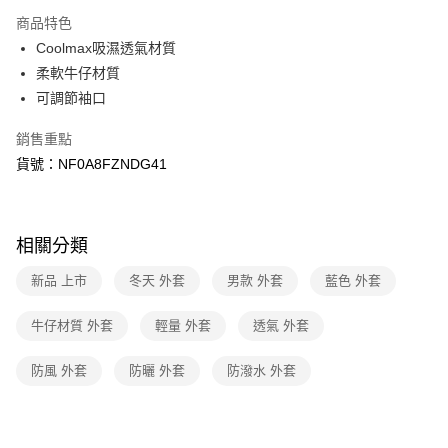
3 期 0 利率 每期
NT$1,968
21家銀行
商品特色
6 期 0 利率 每期
NT$984
21家銀行
合作金庫商業銀行
第一商業銀行
Coolmax吸濕透氣材質
華南商業銀行
彰化商業銀行
合作金庫商業銀行
第一商業銀行
超商取貨付款
柔軟牛仔材質
上海商業儲蓄銀行
台北富邦商業銀行
華南商業銀行
彰化商業銀行
國泰世華商業銀行
兆豐國際商業銀行
可調節袖口
LINE Pay
上海商業儲蓄銀行
台北富邦商業銀行
臺灣中小企業銀行
台中商業銀行
國泰世華商業銀行
兆豐國際商業銀行
銷售重點
匯豐（台灣）商業銀行
華泰商業銀行
Apple Pay
臺灣中小企業銀行
台中商業銀行
聯邦商業銀行
遠東國際商業銀行
貨號：NF0A8FZNDG41
匯豐（台灣）商業銀行
華泰商業銀行
街口支付
元大商業銀行
永豐商業銀行
聯邦商業銀行
遠東國際商業銀行
玉山商業銀行
星展（台灣）商業銀行
元大商業銀行
永豐商業銀行
悠遊付
台新國際商業銀行
中國信託商業銀行
玉山商業銀行
星展（台灣）商業銀行
相關分類
台灣樂天信用卡公司
台新國際商業銀行
中國信託商業銀行
Google Pay
台灣樂天信用卡公司
新品 上市
冬天 外套
男款 外套
藍色 外套
大哥付你分期
相關說明
牛仔材質 外套
輕量 外套
透氣 外套
【大哥付你分期使用說明】
AFTEE先享後付
1.本服務由台灣大哥大提供，台灣大哥大用戶可立即使用無須另外申請。
防風 外套
防曬 外套
防潑水 外套
2.付款方式選擇「大哥付你分期」，訂單成立後會自動跳轉到大哥付的交易
相關說明
流程，驗證手機門號後，選擇欲分期的期數、繳款截止日，確認付款後即完
【關於「AFTEE先享後付」】
成交易。
AFTEE先享後付是「在收到商品之後才付款」的支付方式。 讓您購物簡單
運送方式
3.實際核准額度、可分期數及費用金額請依後續交易確認頁面所載為準。
便利好安心！
4.訂單成立30分鐘內，如未前往確認交易或遇審核未通過，訂單將自動取