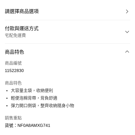
請選擇商品選項
付款與運送方式
宅配免運費
付款方式
商品特色
信用卡一次付款
商品編號
信用卡分期付款
11522830
3 期 0 利率 每期
NT$960
21家銀行
商品特色
6 期 0 利率 每期
NT$480
21家銀行
合作金庫商業銀行
第一商業銀行
大容量主袋，收納便利
華南商業銀行
彰化商業銀行
合作金庫商業銀行
第一商業銀行
LINE Pay
輕便泡棉背帶，背負舒適
上海商業儲蓄銀行
台北富邦商業銀行
華南商業銀行
彰化商業銀行
國泰世華商業銀行
兆豐國際商業銀行
彈力開口側袋，整齊收納隨身小物
Apple Pay
上海商業儲蓄銀行
台北富邦商業銀行
臺灣中小企業銀行
台中商業銀行
國泰世華商業銀行
兆豐國際商業銀行
銷售重點
匯豐（台灣）商業銀行
華泰商業銀行
街口支付
臺灣中小企業銀行
台中商業銀行
聯邦商業銀行
遠東國際商業銀行
貨號：NF0A8AMXG741
匯豐（台灣）商業銀行
華泰商業銀行
悠遊付
元大商業銀行
永豐商業銀行
聯邦商業銀行
遠東國際商業銀行