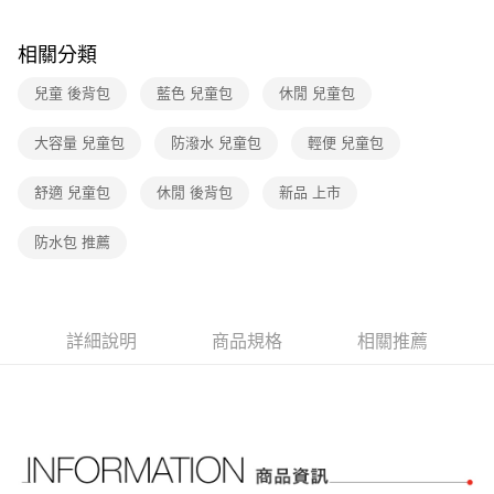
玉山商業銀行
星展（台灣）商業銀行
元大商業銀行
永豐商業銀行
Google Pay
台新國際商業銀行
中國信託商業銀行
玉山商業銀行
星展（台灣）商業銀行
相關分類
台灣樂天信用卡公司
台新國際商業銀行
中國信託商業銀行
大哥付你分期
台灣樂天信用卡公司
相關說明
兒童 後背包
藍色 兒童包
休閒 兒童包
【大哥付你分期使用說明】
AFTEE先享後付
1.本服務由台灣大哥大提供，台灣大哥大用戶可立即使用無須另外申請。
大容量 兒童包
防潑水 兒童包
輕便 兒童包
2.付款方式選擇「大哥付你分期」，訂單成立後會自動跳轉到大哥付的交易
相關說明
流程，驗證手機門號後，選擇欲分期的期數、繳款截止日，確認付款後即完
【關於「AFTEE先享後付」】
舒適 兒童包
休閒 後背包
新品 上市
成交易。
AFTEE先享後付是「在收到商品之後才付款」的支付方式。 讓您購物簡單
運送方式
3.實際核准額度、可分期數及費用金額請依後續交易確認頁面所載為準。
便利好安心！
4.訂單成立30分鐘內，如未前往確認交易或遇審核未通過，訂單將自動取
防水包 推薦
１．簡單：不需註冊會員、不需綁卡、不需儲值。
宅配
消。如遇「轉專審核」未通過狀況，表示未達大哥付你分期系統評分，恕無
２．便利：只要手機號碼，簡訊認證，即可結帳。
法說明評估內容。
免運費
３．安心：先確認商品／服務後，再付款。
【繳款方式說明】
1.分期款項不併入電信帳單，「大哥付你分期」於每月結算日後寄送繳費提
【「AFTEE先享後付」結帳流程】
醒簡訊。
詳細說明
商品規格
相關推薦
１．於結帳方式選擇「AFTEE先享後付」後，將跳轉至「AFTEE先享後付」
2.透過簡訊連結打開帳單後，可選擇「超商條碼／台灣大直營門市／銀行轉
結帳頁面，進行簡訊認證並確認金額後，即可完成結帳。
帳／街口支付／iPASS MONEY」等通路繳費。
２．訂單成立數日內，您將收到繳費通知簡訊。
３．收到繳費通知簡訊後14天內，點擊此簡訊中的連結，可透過四大超商／
【注意事項】
ATM／網路銀行／等多元方式進行付款，方視為交易完成。
1.本服務係由「台灣大哥大股份有限公司」（以下簡稱本公司）所提供，讓
※ 請注意：結帳手續完成當下不需立刻繳費，但若您需要取消訂單，請聯絡
用戶於交易時，得透過本服務購買商品或服務，並由商店將買賣／分期付款
購買商品的店家。未經商家同意取消之訂單仍視為有效，需透過AFTEE先享
買賣價金債權讓與本公司後，依約使用本公司帳單繳交帳款。
後付繳納相關費用。
2.基於同意付款使用「大哥付你分期」之契約關係目的，商店將以您的個人