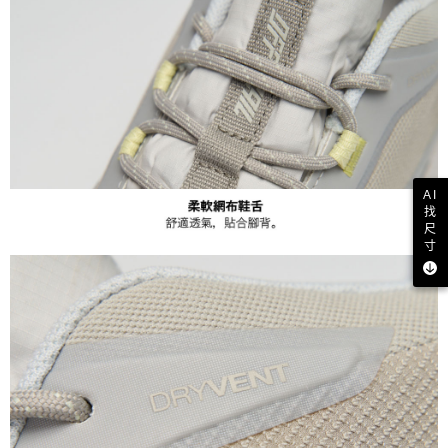
AI
找
尺
寸