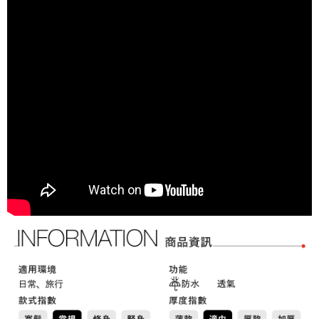
宅配
https://aftee.tw/terms/#terms3
３．未成年的使用者請事先徵得法定代理人或監護人之同意方可使用
免運費
「AFTEE先享後付」，若未經同意申辦者引起之損失，本公司不負相關責
任。
４．使用「AFTEE先享後付」時，將依據個別帳號之用戶狀況，依本公司即
時審查核予不同之上限額度；若仍有額度不足之情形，本公司將視審查結果
請求用戶進行身份認證。
５．嚴禁一人註冊多個帳號或使用他人資訊註冊。若發現惡意使用之情形，
恩沛科技股份有限公司將有權停止該用戶之使用額度並採取法律行動。