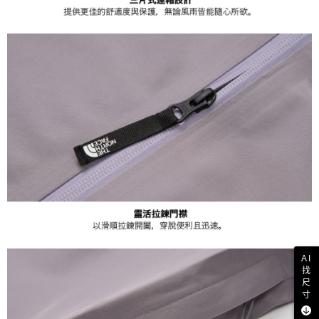
AI
找
尺
寸