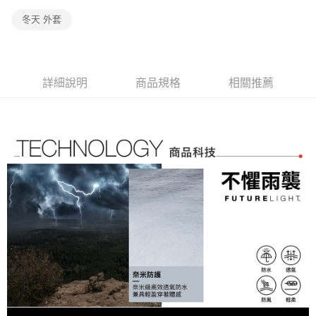
流程，驗證手機門號後，選擇欲分期的期數、繳款截止日，確認付款後即完
【關於「AFTEE先享後付」】
成交易。
冬天 外套
AFTEE先享後付是「在收到商品之後才付款」的支付方式。 讓您購物簡單
運送方式
3.實際核准額度、可分期數及費用金額請依後續交易確認頁面所載為準。
便利好安心！
4.訂單成立30分鐘內，如未前往確認交易或遇審核未通過，訂單將自動取
１．簡單：不需註冊會員、不需綁卡、不需儲值。
全家取貨付款
消。如遇「轉專審核」未通過狀況，表示未達大哥付你分期系統評分，恕無
２．便利：只要手機號碼，簡訊認證，即可結帳。
法說明評估內容。
免運費
３．安心：先確認商品／服務後，再付款。
【繳款方式說明】
詳細說明
商品規格
相關推薦
1.分期款項不併入電信帳單，「大哥付你分期」於每月結算日後寄送繳費提
付款後全家取貨
【「AFTEE先享後付」結帳流程】
醒簡訊。
１．於結帳方式選擇「AFTEE先享後付」後，將跳轉至「AFTEE先享後付」
免運費
2.透過簡訊連結打開帳單後，可選擇「超商條碼／台灣大直營門市／銀行轉
結帳頁面，進行簡訊認證並確認金額後，即可完成結帳。
帳／街口支付／iPASS MONEY」等通路繳費。
２．訂單成立數日內，您將收到繳費通知簡訊。
萊爾富取貨付款
３．收到繳費通知簡訊後14天內，點擊此簡訊中的連結，可透過四大超商／
【注意事項】
免運費
ATM／網路銀行／等多元方式進行付款，方視為交易完成。
1.本服務係由「台灣大哥大股份有限公司」（以下簡稱本公司）所提供，讓
※ 請注意：結帳手續完成當下不需立刻繳費，但若您需要取消訂單，請聯絡
用戶於交易時，得透過本服務購買商品或服務，並由商店將買賣／分期付款
付款後萊爾富取貨
購買商品的店家。未經商家同意取消之訂單仍視為有效，需透過AFTEE先享
買賣價金債權讓與本公司後，依約使用本公司帳單繳交帳款。
後付繳納相關費用。
免運費
2.基於同意付款使用「大哥付你分期」之契約關係目的，商店將以您的個人
※ 交易是否成功請以「AFTEE先享後付 」之結帳頁面顯示為準，若有關於
資料（包含姓名、電話或地址）提供予台灣大哥大進項蒐集、處理及利用，
是否繳費成功／繳費後需取消欲退款等相關疑問，請聯繫「AFTEE先享後付
7-11取貨付款
由本公司與您本人進行分期帳單所需資料之確認、核對及更正。
客戶支援中心」
https://netprotections.freshdesk.com/support/home
3.完整用戶服務條款，請詳閱以下連結：
https://oppay.tw/userRule
免運費
【注意事項】
１．透過由恩沛科技股份有限公司提供之「AFTEE先享後付」服務完成之交
付款後7-11取貨
易，需依本服務之必要範圍內提供個人資料，並將交易相關給付款項請求債
免運費
權轉讓予恩沛科技股份有限公司。
２．關於個人資料處理事宜，請瀏覽以下網址：