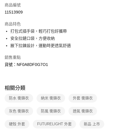
商品編號
信用卡分期付款
11513909
3 期 0 利率 每期
NT$3,168
21家銀行
商品特色
6 期 0 利率 每期
NT$1,584
21家銀行
合作金庫商業銀行
第一商業銀行
打包式插手袋，輕巧打包好攜帶
華南商業銀行
彰化商業銀行
合作金庫商業銀行
第一商業銀行
超商取貨付款
安全拉鏈口袋，方便收納
上海商業儲蓄銀行
台北富邦商業銀行
華南商業銀行
彰化商業銀行
國泰世華商業銀行
兆豐國際商業銀行
腋下拉鍊設計，運動時更透氣舒適
LINE Pay
上海商業儲蓄銀行
台北富邦商業銀行
臺灣中小企業銀行
台中商業銀行
國泰世華商業銀行
兆豐國際商業銀行
銷售重點
匯豐（台灣）商業銀行
華泰商業銀行
Apple Pay
臺灣中小企業銀行
台中商業銀行
聯邦商業銀行
遠東國際商業銀行
貨號：NF0A8DF0G7O1
匯豐（台灣）商業銀行
華泰商業銀行
街口支付
元大商業銀行
永豐商業銀行
聯邦商業銀行
遠東國際商業銀行
玉山商業銀行
星展（台灣）商業銀行
元大商業銀行
永豐商業銀行
悠遊付
台新國際商業銀行
中國信託商業銀行
玉山商業銀行
星展（台灣）商業銀行
相關分類
台灣樂天信用卡公司
台新國際商業銀行
中國信託商業銀行
Google Pay
台灣樂天信用卡公司
防水 衝鋒衣
納米 衝鋒衣
外套 衝鋒衣
大哥付你分期
相關說明
灰色 衝鋒衣
防風 衝鋒衣
透氣 衝鋒衣
【大哥付你分期使用說明】
AFTEE先享後付
1.本服務由台灣大哥大提供，台灣大哥大用戶可立即使用無須另外申請。
硬殼 外套
FUTURELIGHT 外套
新品 上市
2.付款方式選擇「大哥付你分期」，訂單成立後會自動跳轉到大哥付的交易
相關說明