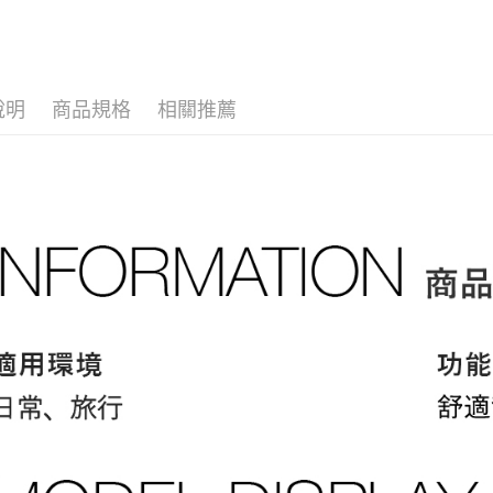
4.訂單成
１．簡單
消。如遇
２．便利
全家取貨
無法說明
３．安心
【繳款方
免運費
1.分期款
【「AFT
醒簡訊。
說明
商品規格
相關推薦
付款後全
１．於結帳
2.透過簡
付」結帳
免運費
帳／街口支
２．訂單
３．收到繳
萊爾富取
【注意事
／ATM／
1.本服務
免運費
※ 請注意
用戶於交
絡購買商品
款買賣價
先享後付
付款後萊
2.基於同
※ 交易是
免運費
資料（包
是否繳費成
用，由本
付客戶支
7-11取貨
3.完整用
【注意事
免運費
１．透過由
交易，需
付款後7-1
求債權轉
免運費
２．關於
https://aft
宅配
３．未成
「AFTE
免運費