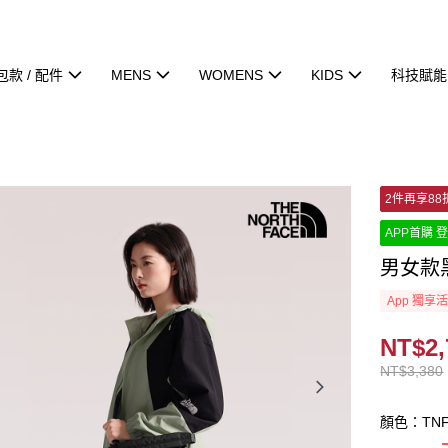
包款 / 配件
MENS
WOMENS
KIDS
科技賦能
2件再享88
APP首購 登
男女款
App 獨享
NT$2,
NT$3,380
顏色：TNF 