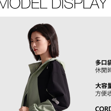
任。
４．使用「
即時審查
結果請求
５．嚴禁
形，恩沛
動。