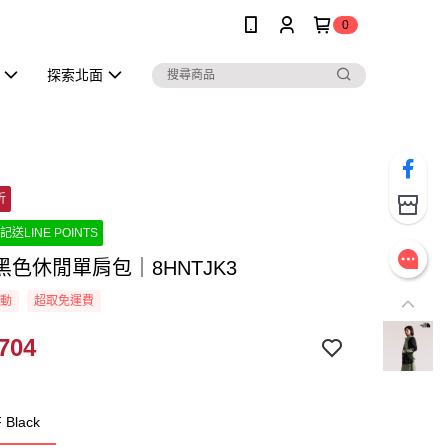
0
探索北面
折
記送LINE POINTS
黑色休閒單肩包｜8HNTJK3
活動
超取免運費
704
Black