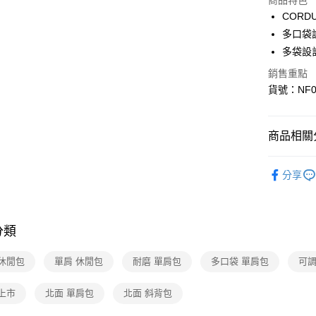
商品特色
3 期 
CORD
6 期 
合作金
多口袋
華南商
多袋設
合作金
超商取貨
上海商
華南商
銷售重點
國泰世
LINE Pay
上海商
貨號：NF0
臺灣中
國泰世
匯豐（
Apple Pay
臺灣中
聯邦商
匯豐（
街口支付
商品相關分
元大商
聯邦商
玉山商
元大商
悠遊付
單肩包
台新國
玉山商
分享
台灣樂
台新國
Google Pa
▎最新活
台灣樂
▎最新活
大哥付你
相關說明
分類
▎最新活
【大哥付
AFTEE先
1.本服務
 休閒包
單肩 休閒包
耐磨 單肩包
多口袋 單肩包
可調
2.付款方
相關說明
流程，驗
【關於「A
上市
北面 單肩包
北面 斜背包
完成交易
AFTEE
3.實際核
便利好安
運送方式