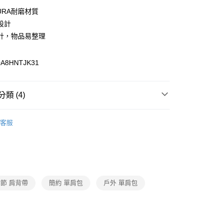
0 利率 每期
NT$1,126
21家銀行
URA耐磨材質
0 利率 每期
NT$563
21家銀行
庫商業銀行
第一商業銀行
設計
業銀行
彰化商業銀行
計，物品易整理
庫商業銀行
第一商業銀行
付款
業儲蓄銀行
台北富邦商業銀行
業銀行
彰化商業銀行
華商業銀行
兆豐國際商業銀行
業儲蓄銀行
台北富邦商業銀行
A8HNTJK31
小企業銀行
台中商業銀行
華商業銀行
兆豐國際商業銀行
台灣）商業銀行
華泰商業銀行
小企業銀行
台中商業銀行
業銀行
遠東國際商業銀行
台灣）商業銀行
華泰商業銀行
類 (4)
業銀行
永豐商業銀行
業銀行
遠東國際商業銀行
業銀行
星展（台灣）商業銀行
業銀行
永豐商業銀行
際商業銀行
中國信託商業銀行
業銀行
星展（台灣）商業銀行
客服
天信用卡公司
際商業銀行
中國信託商業銀行
y
動
適用場合
露營
天信用卡公司
動
適用場合
通勤
分期
動
新品上市
仲夏首選｜指定結帳8折 2件再享88折
你分期使用說明】
享後付
由台灣大哥大提供，台灣大哥大用戶可立即使用無須另外申請。
節 肩背帶
簡約 單肩包
戶外 單肩包
式選擇「大哥付你分期」，訂單成立後會自動跳轉到大哥付的交易
證手機門號後，選擇欲分期的期數、繳款截止日，確認付款後即
FTEE先享後付」】
。
先享後付是「在收到商品之後才付款」的支付方式。 讓您購物簡單
准額度、可分期數及費用金額請依後續交易確認頁面所載為準。
心！