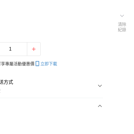
清除
紀錄
帳可享專屬活動優惠價
立即下載
送方式
費
次付款
期付款