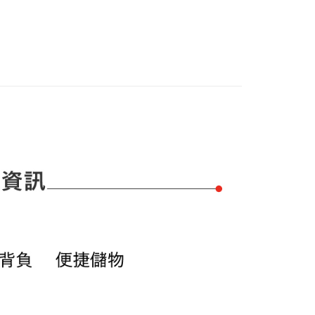
立30分鐘內，如未前往確認交易或遇審核未通過，訂單將自動取
：不需註冊會員、不需綁卡、不需儲值。
「轉專審核」未通過狀況，表示未達大哥付你分期系統評分，恕
：只要手機號碼，簡訊認證，即可結帳。
付款
評估內容。
：先確認商品／服務後，再付款。
式說明】
項不併入電信帳單，「大哥付你分期」於每月結算日後寄送繳費提
EE先享後付」結帳流程】
家取貨
方式選擇「AFTEE先享後付」後，將跳轉至「AFTEE先享後
訊連結打開帳單後，可選擇「超商條碼／台灣大直營門市／銀行轉
頁面，進行簡訊認證並確認金額後，即可完成結帳。
付／iPASS MONEY」等通路繳費。
成立數日內，您將收到繳費通知簡訊。
費通知簡訊後14天內，點擊此簡訊中的連結，可透過四大超商
貨付款
項】
網路銀行／等多元方式進行付款，方視為交易完成。
係由「台灣大哥大股份有限公司」（以下簡稱本公司）所提供，讓
：結帳手續完成當下不需立刻繳費，但若您需要取消訂單，請聯
易時，得透過本服務購買商品或服務，並由商店將買賣／分期付
的店家。未經商家同意取消之訂單仍視為有效，需透過AFTEE
金債權讓與本公司後，依約使用本公司帳單繳交帳款。
繳納相關費用。
爾富取貨
意付款使用「大哥付你分期」之契約關係目的，商店將以您的個人
否成功請以「AFTEE先享後付 」之結帳頁面顯示為準，若有關於
含姓名、電話或地址）提供予台灣大哥大進項蒐集、處理及利
功／繳費後需取消欲退款等相關疑問，請聯繫「AFTEE先享後
公司與您本人進行分期帳單所需資料之確認、核對及更正。
援中心」
https://netprotections.freshdesk.com/support/home
付款
戶服務條款，請詳閱以下連結：
https://oppay.tw/userRule
項】
恩沛科技股份有限公司提供之「AFTEE先享後付」服務完成之
依本服務之必要範圍內提供個人資料，並將交易相關給付款項請
1取貨
讓予恩沛科技股份有限公司。
個人資料處理事宜，請瀏覽以下網址：
ee.tw/terms/#terms3
年的使用者請事先徵得法定代理人或監護人之同意方可使用
E先享後付」，若未經同意申辦者引起之損失，本公司不負相關責