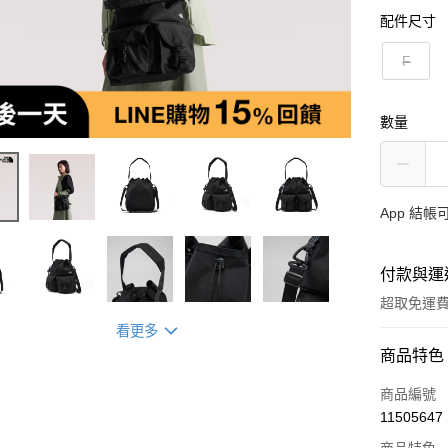
配件尺寸
F
數量
App 結
付款與運
超取免運
看更多
付款方式
商品特色
信用卡一
商品編號
11505647
信用卡分