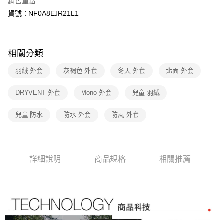
銷售重點
匯豐（台灣）商業銀行
華泰商業銀行
Apple Pay
臺灣中小企業銀行
台中商業銀行
聯邦商業銀行
遠東國際商業銀行
貨號：NF0A8EJR21L1
匯豐（台灣）商業銀行
華泰商業銀行
街口支付
元大商業銀行
永豐商業銀行
聯邦商業銀行
遠東國際商業銀行
玉山商業銀行
星展（台灣）商業銀行
元大商業銀行
永豐商業銀行
悠遊付
台新國際商業銀行
中國信託商業銀行
玉山商業銀行
星展（台灣）商業銀行
相關分類
台灣樂天信用卡公司
台新國際商業銀行
中國信託商業銀行
Google Pay
台灣樂天信用卡公司
羽絨 外套
灰褐色 外套
冬天 外套
北面 外套
大哥付你分期
相關說明
DRYVENT 外套
Mono 外套
兒童 羽絨
【大哥付你分期使用說明】
AFTEE先享後付
1.本服務由台灣大哥大提供，台灣大哥大用戶可立即使用無須另外申請。
兒童 防水
防水 外套
防風 外套
2.付款方式選擇「大哥付你分期」，訂單成立後會自動跳轉到大哥付的交易
相關說明
流程，驗證手機門號後，選擇欲分期的期數、繳款截止日，確認付款後即完
【關於「AFTEE先享後付」】
成交易。
AFTEE先享後付是「在收到商品之後才付款」的支付方式。 讓您購物簡單
運送方式
3.實際核准額度、可分期數及費用金額請依後續交易確認頁面所載為準。
便利好安心！
4.訂單成立30分鐘內，如未前往確認交易或遇審核未通過，訂單將自動取
１．簡單：不需註冊會員、不需綁卡、不需儲值。
全家取貨付款
詳細說明
商品規格
相關推薦
消。如遇「轉專審核」未通過狀況，表示未達大哥付你分期系統評分，恕無
２．便利：只要手機號碼，簡訊認證，即可結帳。
法說明評估內容。
免運費
３．安心：先確認商品／服務後，再付款。
【繳款方式說明】
1.分期款項不併入電信帳單，「大哥付你分期」於每月結算日後寄送繳費提
付款後全家取貨
【「AFTEE先享後付」結帳流程】
醒簡訊。
１．於結帳方式選擇「AFTEE先享後付」後，將跳轉至「AFTEE先享後付」
免運費
2.透過簡訊連結打開帳單後，可選擇「超商條碼／台灣大直營門市／銀行轉
結帳頁面，進行簡訊認證並確認金額後，即可完成結帳。
帳／街口支付／iPASS MONEY」等通路繳費。
２．訂單成立數日內，您將收到繳費通知簡訊。