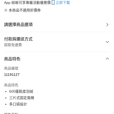
App 結帳可享專屬活動優惠價
立即下載
※ 本商品不適用折價券
請選擇商品選項
付款與運送方式
超取免運費
付款方式
商品特色
信用卡一次付款
商品編號
信用卡分期付款
11191127
3 期 0 利率 每期
NT$3,968
21家銀行
商品特色
6 期 0 利率 每期
NT$1,984
21家銀行
合作金庫商業銀行
第一商業銀行
600蓬鬆度羽絨
華南商業銀行
彰化商業銀行
合作金庫商業銀行
第一商業銀行
超商取貨付款
三片式固定風帽
上海商業儲蓄銀行
台北富邦商業銀行
華南商業銀行
彰化商業銀行
國泰世華商業銀行
兆豐國際商業銀行
多口袋設計
LINE Pay
上海商業儲蓄銀行
台北富邦商業銀行
臺灣中小企業銀行
台中商業銀行
國泰世華商業銀行
兆豐國際商業銀行