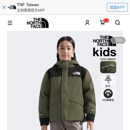
TNF Taiwan
開啟APP
立刻使用官方APP
0
1
/
10