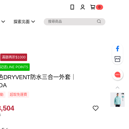
0
探索北面
滿額再折$1000
記送LINE POINTS
色DRYVENT防水三合一外套｜
OA
活動
超取免運費
,504
0