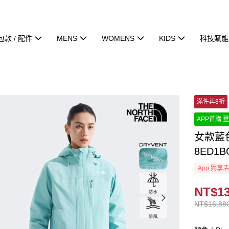
包款 / 配件
MENS
WOMENS
KIDS
科技賦能
滿件再8折
APP首購 登
女款藍
8ED1B
App 獨享
NT$13
NT$16,88