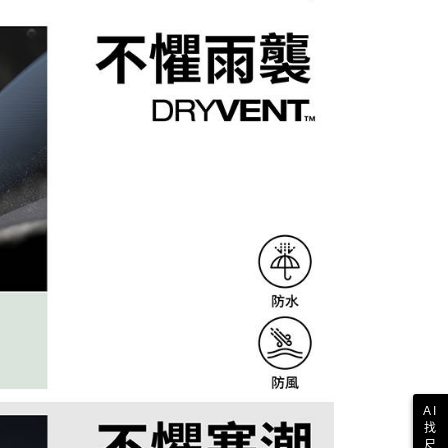
含姓名、電話或地址）提供予台灣大哥大進項蒐集、處理及利
功／繳費後需取消欲退款等相關疑問，請聯繫「AFTEE先享後
公司與您本人進行分期帳單所需資料之確認、核對及更正。
援中心」
https://netprotections.freshdesk.com/support/home
付款
戶服務條款，請詳閱以下連結：
https://oppay.tw/userRule
項】
恩沛科技股份有限公司提供之「AFTEE先享後付」服務完成之
依本服務之必要範圍內提供個人資料，並將交易相關給付款項請
1取貨
讓予恩沛科技股份有限公司。
個人資料處理事宜，請瀏覽以下網址：
ee.tw/terms/#terms3
年的使用者請事先徵得法定代理人或監護人之同意方可使用
E先享後付」，若未經同意申辦者引起之損失，本公司不負相關責
AFTEE先享後付」時，將依據個別帳號之用戶狀況，依本公司
核予不同之上限額度；若仍有額度不足之情形，本公司將視審查
用戶進行身份認證。
一人註冊多個帳號或使用他人資訊註冊。若發現惡意使用之情
科技股份有限公司將有權停止該用戶之使用額度並採取法律行
AI
找
尺