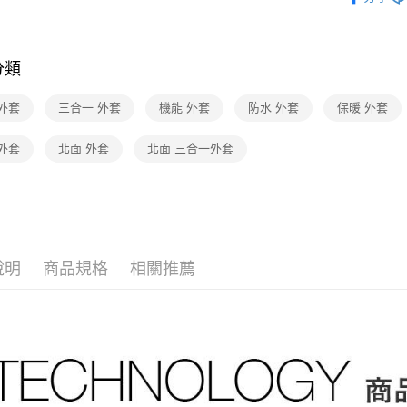
台灣樂
台新國
Google Pa
▎經典外
台灣樂
▎WOMEN
大哥付你
相關說明
分類
▎最新活
【大哥付
AFTEE先
▎最新活
1.本服務
外套
三合一 外套
機能 外套
防水 外套
保暖 外套
2.付款方
相關說明
▎機能推
流程，驗
【關於「A
外套
北面 外套
北面 三合一外套
完成交易
AFTEE
▎最新活
3.實際核
便利好安
運送方式
4.訂單成
１．簡單
▎WOMEN
消。如遇
２．便利
全家取貨
無法說明
３．安心
▎機能推
【繳款方
免運費
1.分期款
【「AFT
醒簡訊。
說明
商品規格
相關推薦
付款後全
１．於結帳
2.透過簡
付」結帳
免運費
帳／街口支
２．訂單
３．收到繳
萊爾富取
【注意事
／ATM／
1.本服務
免運費
※ 請注意
用戶於交
絡購買商品
款買賣價
先享後付
付款後萊
2.基於同
※ 交易是