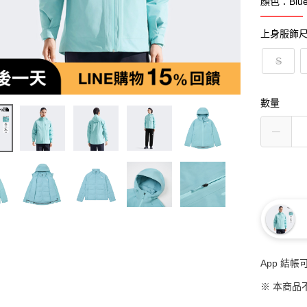
顏色：Blue 
上身服飾
S
數量
App 結
※ 本商品