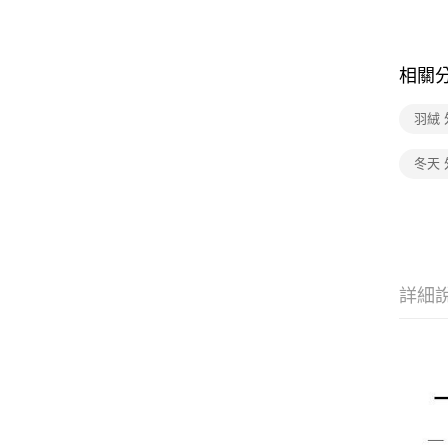
相關
羽絨 
冬天 
詳細