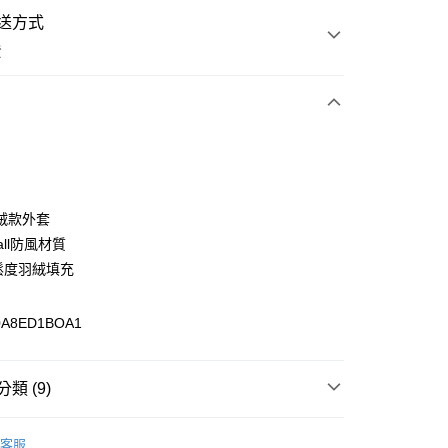
送方式
費
次付款
期付款
0 利率 每期
NT$4,501
21家銀行
絨款外套
0 利率 每期
NT$2,250
21家銀行
庫商業銀行
第一商業銀行
all防風材質
業銀行
彰化商業銀行
蓬鬆度羽絨填充
庫商業銀行
第一商業銀行
付款
業儲蓄銀行
台北富邦商業銀行
業銀行
彰化商業銀行
華商業銀行
兆豐國際商業銀行
業儲蓄銀行
台北富邦商業銀行
A8ED1BOA1
小企業銀行
台中商業銀行
華商業銀行
兆豐國際商業銀行
台灣）商業銀行
華泰商業銀行
小企業銀行
台中商業銀行
業銀行
遠東國際商業銀行
台灣）商業銀行
華泰商業銀行
類 (9)
業銀行
永豐商業銀行
業銀行
遠東國際商業銀行
業銀行
星展（台灣）商業銀行
業銀行
永豐商業銀行
S
三合一外套｜TRICLIMATE
際商業銀行
中國信託商業銀行
業銀行
星展（台灣）商業銀行
客服