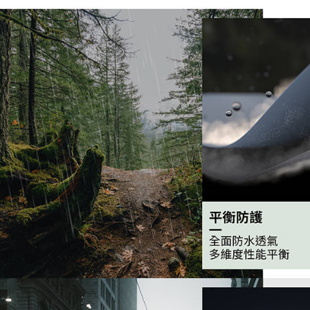
免運費
資料（包
是否繳費成
用，由本
付客戶支
7-11取貨
3.完整用
【注意事
免運費
１．透過由
交易，需
付款後7-1
求債權轉
免運費
２．關於
https://aft
宅配
３．未成
「AFTE
免運費
任。
４．使用「
即時審查
結果請求
５．嚴禁
形，恩沛
動。