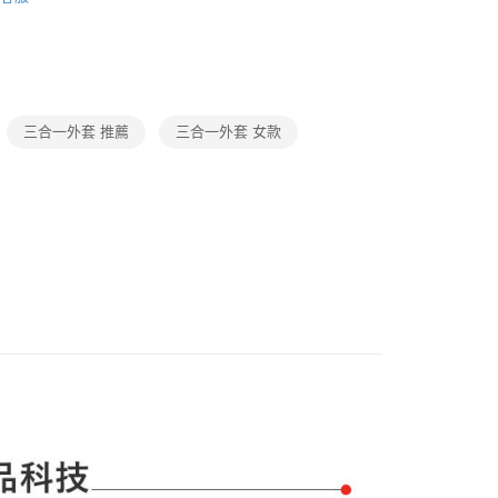
天信用卡公司
際商業銀行
中國信託商業銀行
y
套
三合一外套
天信用卡公司
S
此分類全部商品
分期
動
🌲限定活動
精選商品｜低至64折 滿額再折$1000
你分期使用說明】
享後付
動
由台灣大哥大提供，台灣大哥大用戶可立即使用無須另外申請。
適用場合
滑雪
三合一外套 推薦
三合一外套 女款
式選擇「大哥付你分期」，訂單成立後會自動跳轉到大哥付的交易
薦
防水系列
DRYVENT
證手機門號後，選擇欲分期的期數、繳款截止日，確認付款後即
FTEE先享後付」】
。
先享後付是「在收到商品之後才付款」的支付方式。 讓您購物簡單
動
🌲限定活動
滿額現折｜最高再折$1000
准額度、可分期數及費用金額請依後續交易確認頁面所載為準。
心！
立30分鐘內，如未前往確認交易或遇審核未通過，訂單將自動取
：不需註冊會員、不需綁卡、不需儲值。
S
Best Sellers
「轉專審核」未通過狀況，表示未達大哥付你分期系統評分，恕
：只要手機號碼，簡訊認證，即可結帳。
付款
評估內容。
：先確認商品／服務後，再付款。
薦
WINDWALL防風
式說明】
項不併入電信帳單，「大哥付你分期」於每月結算日後寄送繳費提
EE先享後付」結帳流程】
家取貨
方式選擇「AFTEE先享後付」後，將跳轉至「AFTEE先享後
訊連結打開帳單後，可選擇「超商條碼／台灣大直營門市／銀行轉
頁面，進行簡訊認證並確認金額後，即可完成結帳。
付／iPASS MONEY」等通路繳費。
成立數日內，您將收到繳費通知簡訊。
費通知簡訊後14天內，點擊此簡訊中的連結，可透過四大超商
貨付款
項】
網路銀行／等多元方式進行付款，方視為交易完成。
係由「台灣大哥大股份有限公司」（以下簡稱本公司）所提供，讓
：結帳手續完成當下不需立刻繳費，但若您需要取消訂單，請聯
易時，得透過本服務購買商品或服務，並由商店將買賣／分期付
的店家。未經商家同意取消之訂單仍視為有效，需透過AFTEE
金債權讓與本公司後，依約使用本公司帳單繳交帳款。
繳納相關費用。
爾富取貨
意付款使用「大哥付你分期」之契約關係目的，商店將以您的個人
否成功請以「AFTEE先享後付 」之結帳頁面顯示為準，若有關於