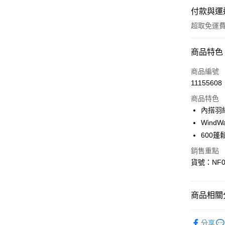
付款與運
超取免運
付款方式
商品特色
信用卡一
商品編號
11155608
信用卡分
商品特色
3 期 
內搭羽
6 期 
合作金
WindW
華南商
600
合作金
超商取貨
上海商
華南商
銷售重點
國泰世
LINE Pay
上海商
貨號：NF0
臺灣中
國泰世
匯豐（
Apple Pay
臺灣中
聯邦商
匯豐（
街口支付
商品相關分
元大商
聯邦商
玉山商
元大商
悠遊付
▎WOMEN
台新國
玉山商
分享