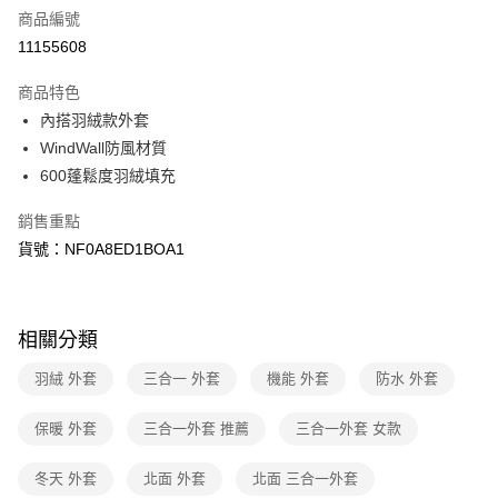
商品編號
信用卡分期付款
11155608
3 期 0 利率 每期
NT$4,501
21家銀行
商品特色
6 期 0 利率 每期
NT$2,250
21家銀行
合作金庫商業銀行
第一商業銀行
內搭羽絨款外套
華南商業銀行
彰化商業銀行
合作金庫商業銀行
第一商業銀行
超商取貨付款
WindWall防風材質
上海商業儲蓄銀行
台北富邦商業銀行
華南商業銀行
彰化商業銀行
國泰世華商業銀行
兆豐國際商業銀行
600蓬鬆度羽絨填充
LINE Pay
上海商業儲蓄銀行
台北富邦商業銀行
臺灣中小企業銀行
台中商業銀行
國泰世華商業銀行
兆豐國際商業銀行
銷售重點
匯豐（台灣）商業銀行
華泰商業銀行
Apple Pay
臺灣中小企業銀行
台中商業銀行
聯邦商業銀行
遠東國際商業銀行
貨號：NF0A8ED1BOA1
匯豐（台灣）商業銀行
華泰商業銀行
街口支付
元大商業銀行
永豐商業銀行
聯邦商業銀行
遠東國際商業銀行
玉山商業銀行
星展（台灣）商業銀行
元大商業銀行
永豐商業銀行
悠遊付
台新國際商業銀行
中國信託商業銀行
玉山商業銀行
星展（台灣）商業銀行
相關分類
台灣樂天信用卡公司
台新國際商業銀行
中國信託商業銀行
Google Pay
台灣樂天信用卡公司
羽絨 外套
三合一 外套
機能 外套
防水 外套
大哥付你分期
相關說明
保暖 外套
三合一外套 推薦
三合一外套 女款
【大哥付你分期使用說明】
AFTEE先享後付
1.本服務由台灣大哥大提供，台灣大哥大用戶可立即使用無須另外申請。
冬天 外套
北面 外套
北面 三合一外套
2.付款方式選擇「大哥付你分期」，訂單成立後會自動跳轉到大哥付的交易
相關說明