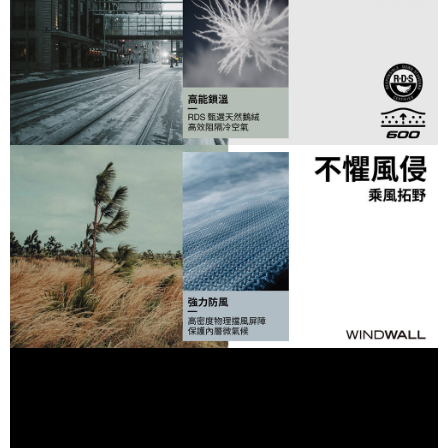
宅配
https://aftee.tw/terms/#terms3
３．未成年的使用者請事先徵得法定代理人或監護人之同意方可使用
免運費
「AFTEE先享後付」，若未經同意申辦者引起之損失，本公司不負相關責
任。
４．使用「AFTEE先享後付」時，將依據個別帳號之用戶狀況，依本公司即
時審查核予不同之上限額度；若仍有額度不足之情形，本公司將視審查結果
請求用戶進行身份認證。
５．嚴禁一人註冊多個帳號或使用他人資訊註冊。若發現惡意使用之情形，
恩沛科技股份有限公司將有權停止該用戶之使用額度並採取法律行動。