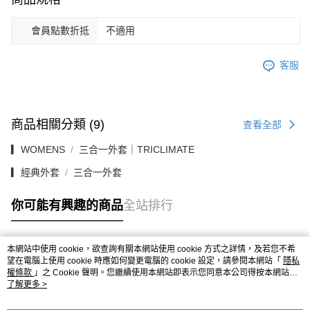
會員點數折抵
不適用
客服
商品相關分類 (9)
查看全部
▎WOMENS
三合一外套｜TRICLIMATE
▎經典外套
三合一外套
你可能有興趣的商品
全站排行
本網站中使用 cookie，欲查詢有關本網站使用 cookie 方式之詳情，及若您不希
熱門標籤
望在電腦上使用 cookie 時應如何變更電腦的 cookie 設定，請參閱本網站「
隱私
權條款
」之 Cookie 聲明。您繼續使用本網站即表示您同意本公司得按本網站使
用條款之 Cookie 聲明使用 cookie。
了解更多 >