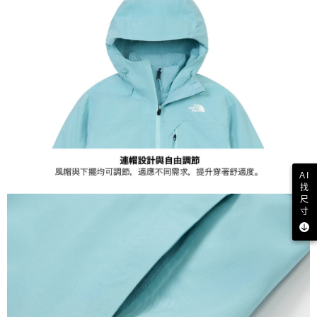
AI
找
尺
寸