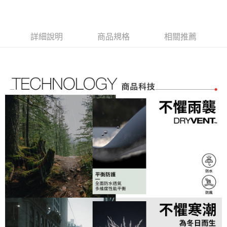
流程，驗證手機門號後，選擇欲分期的期數、繳款截止日，確認付款後即完
【關於「AFTEE先享後付」】
成交易。
AFTEE先享後付是「在收到商品之後才付款」的支付方式。 讓您購物簡單
運送方式
3.實際核准額度、可分期數及費用金額請依後續交易確認頁面所載為準。
便利好安心！
4.訂單成立30分鐘內，如未前往確認交易或遇審核未通過，訂單將自動取
１．簡單：不需註冊會員、不需綁卡、不需儲值。
全家取貨付款
詳細說明
商品規格
相關推薦
消。如遇「轉專審核」未通過狀況，表示未達大哥付你分期系統評分，恕無
２．便利：只要手機號碼，簡訊認證，即可結帳。
法說明評估內容。
免運費
３．安心：先確認商品／服務後，再付款。
【繳款方式說明】
1.分期款項不併入電信帳單，「大哥付你分期」於每月結算日後寄送繳費提
付款後全家取貨
【「AFTEE先享後付」結帳流程】
醒簡訊。
１．於結帳方式選擇「AFTEE先享後付」後，將跳轉至「AFTEE先享後付」
免運費
2.透過簡訊連結打開帳單後，可選擇「超商條碼／台灣大直營門市／銀行轉
結帳頁面，進行簡訊認證並確認金額後，即可完成結帳。
帳／街口支付／iPASS MONEY」等通路繳費。
２．訂單成立數日內，您將收到繳費通知簡訊。
萊爾富取貨付款
３．收到繳費通知簡訊後14天內，點擊此簡訊中的連結，可透過四大超商／
【注意事項】
免運費
ATM／網路銀行／等多元方式進行付款，方視為交易完成。
1.本服務係由「台灣大哥大股份有限公司」（以下簡稱本公司）所提供，讓
※ 請注意：結帳手續完成當下不需立刻繳費，但若您需要取消訂單，請聯絡
用戶於交易時，得透過本服務購買商品或服務，並由商店將買賣／分期付款
付款後萊爾富取貨
購買商品的店家。未經商家同意取消之訂單仍視為有效，需透過AFTEE先享
買賣價金債權讓與本公司後，依約使用本公司帳單繳交帳款。
後付繳納相關費用。
免運費
2.基於同意付款使用「大哥付你分期」之契約關係目的，商店將以您的個人
※ 交易是否成功請以「AFTEE先享後付 」之結帳頁面顯示為準，若有關於
資料（包含姓名、電話或地址）提供予台灣大哥大進項蒐集、處理及利用，
是否繳費成功／繳費後需取消欲退款等相關疑問，請聯繫「AFTEE先享後付
7-11取貨付款
由本公司與您本人進行分期帳單所需資料之確認、核對及更正。
客戶支援中心」
https://netprotections.freshdesk.com/support/home
3.完整用戶服務條款，請詳閱以下連結：
https://oppay.tw/userRule
免運費
【注意事項】
１．透過由恩沛科技股份有限公司提供之「AFTEE先享後付」服務完成之交
付款後7-11取貨
易，需依本服務之必要範圍內提供個人資料，並將交易相關給付款項請求債
免運費
權轉讓予恩沛科技股份有限公司。
２．關於個人資料處理事宜，請瀏覽以下網址：