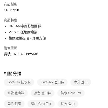
商品編號
信用卡分期付款
11075910
3 期 0 利率 每期
NT$2,101
21家銀行
商品特色
6 期 0 利率 每期
NT$1,050
21家銀行
合作金庫商業銀行
第一商業銀行
DREAM中底舒適回彈
華南商業銀行
彰化商業銀行
合作金庫商業銀行
第一商業銀行
LINE Pay
Vibram 抓地耐磨損
上海商業儲蓄銀行
台北富邦商業銀行
華南商業銀行
彰化商業銀行
國泰世華商業銀行
兆豐國際商業銀行
後跟織帶提環，穿脫方便
Apple Pay
上海商業儲蓄銀行
台北富邦商業銀行
臺灣中小企業銀行
台中商業銀行
國泰世華商業銀行
兆豐國際商業銀行
銷售重點
匯豐（台灣）商業銀行
華泰商業銀行
街口支付
臺灣中小企業銀行
台中商業銀行
聯邦商業銀行
遠東國際商業銀行
貨號：NF0A8D9YVMI1
匯豐（台灣）商業銀行
華泰商業銀行
悠遊付
元大商業銀行
永豐商業銀行
聯邦商業銀行
遠東國際商業銀行
玉山商業銀行
星展（台灣）商業銀行
元大商業銀行
永豐商業銀行
Google Pay
台新國際商業銀行
中國信託商業銀行
玉山商業銀行
星展（台灣）商業銀行
相關分類
台灣樂天信用卡公司
台新國際商業銀行
中國信託商業銀行
大哥付你分期
台灣樂天信用卡公司
相關說明
Gore-Tex 防水鞋
Gore-Tex 登山鞋
專業 登山
【大哥付你分期使用說明】
AFTEE先享後付
1.本服務由台灣大哥大提供，台灣大哥大用戶可立即使用無須另外申請。
女款 登山鞋
黑色 登山鞋
防水 Gore-Tex
2.付款方式選擇「大哥付你分期」，訂單成立後會自動跳轉到大哥付的交易
相關說明
流程，驗證手機門號後，選擇欲分期的期數、繳款截止日，確認付款後即完
【關於「AFTEE先享後付」】
黑色 耐磨
登山 Gore-Tex
防水 登山
成交易。
AFTEE先享後付是「在收到商品之後才付款」的支付方式。 讓您購物簡單