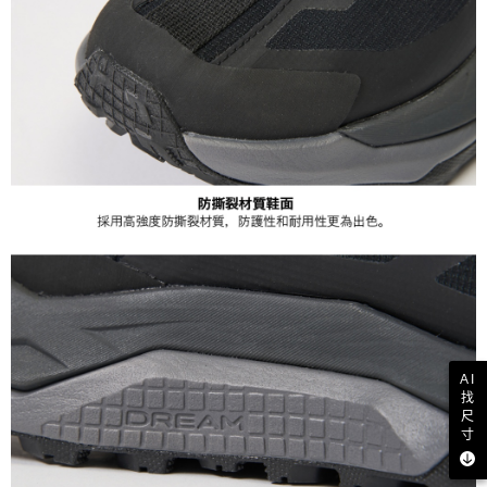
AI
找
尺
寸