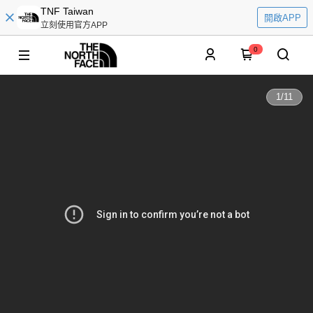
TNF Taiwan
開啟APP
立刻使用官方APP
0
1
/
11