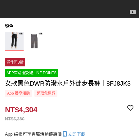
顏色
滿件再8折
APP首購 登記送LINE POINTS
女款黑色DWR防潑水戶外徒步長褲｜8FJ8JK3
App 獨享活動
超取免運費
NT$4,304
NT$5,380
App 結帳可享專屬活動優惠價
立即下載