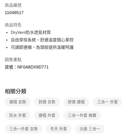
商品編號
信用卡分期付款
11048517
3 期 0 利率 每期
NT$3,968
21家銀行
商品特色
6 期 0 利率 每期
NT$1,984
21家銀行
合作金庫商業銀行
第一商業銀行
DryVent防水透氣材質
華南商業銀行
彰化商業銀行
合作金庫商業銀行
第一商業銀行
超商取貨付款
自由穿搭系統，舒適溫度隨心掌控
上海商業儲蓄銀行
台北富邦商業銀行
華南商業銀行
彰化商業銀行
國泰世華商業銀行
兆豐國際商業銀行
可調節連帽，為頭部提供溫暖呵護
LINE Pay
上海商業儲蓄銀行
台北富邦商業銀行
臺灣中小企業銀行
台中商業銀行
國泰世華商業銀行
兆豐國際商業銀行
銷售重點
匯豐（台灣）商業銀行
華泰商業銀行
Apple Pay
臺灣中小企業銀行
台中商業銀行
聯邦商業銀行
遠東國際商業銀行
貨號：NF0A8DX9D771
匯豐（台灣）商業銀行
華泰商業銀行
街口支付
元大商業銀行
永豐商業銀行
聯邦商業銀行
遠東國際商業銀行
玉山商業銀行
星展（台灣）商業銀行
元大商業銀行
永豐商業銀行
悠遊付
台新國際商業銀行
中國信託商業銀行
玉山商業銀行
星展（台灣）商業銀行
相關分類
台灣樂天信用卡公司
台新國際商業銀行
中國信託商業銀行
Google Pay
台灣樂天信用卡公司
連帽 女款
舒適 女款
舒適 連帽
三合一 外套
大哥付你分期
相關說明
防水 外套
連帽 外套
三合一外套 推薦
【大哥付你分期使用說明】
AFTEE先享後付
1.本服務由台灣大哥大提供，台灣大哥大用戶可立即使用無須另外申請。
三合一外套 女款
冬天 外套
北面 三合一
2.付款方式選擇「大哥付你分期」，訂單成立後會自動跳轉到大哥付的交易
相關說明