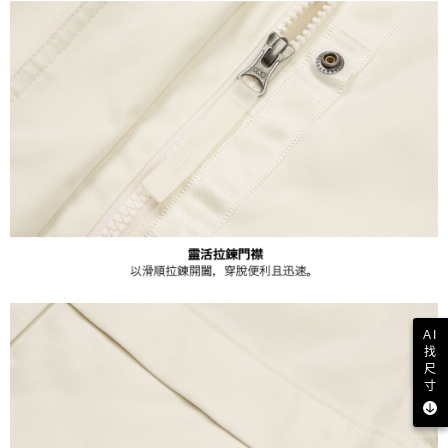
AI
找
尺
寸