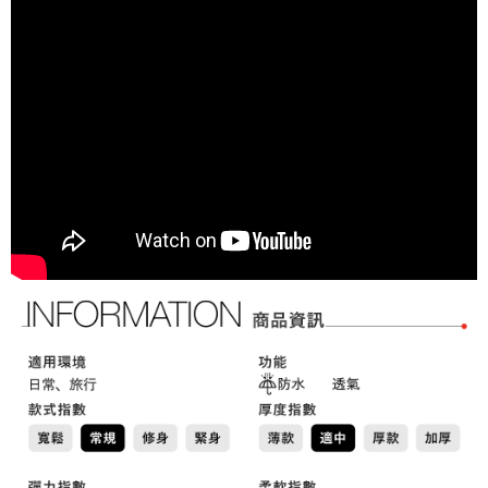
宅配
https://aftee.tw/terms/#terms3
３．未成年的使用者請事先徵得法定代理人或監護人之同意方可使用
免運費
「AFTEE先享後付」，若未經同意申辦者引起之損失，本公司不負相關責
任。
４．使用「AFTEE先享後付」時，將依據個別帳號之用戶狀況，依本公司即
時審查核予不同之上限額度；若仍有額度不足之情形，本公司將視審查結果
請求用戶進行身份認證。
５．嚴禁一人註冊多個帳號或使用他人資訊註冊。若發現惡意使用之情形，
恩沛科技股份有限公司將有權停止該用戶之使用額度並採取法律行動。