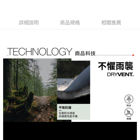
流程，驗證手機門號後，選擇欲分期的期數、繳款截止日，確認付款後即完
【關於「AFTEE先享後付」】
成交易。
AFTEE先享後付是「在收到商品之後才付款」的支付方式。 讓您購物簡單
運送方式
3.實際核准額度、可分期數及費用金額請依後續交易確認頁面所載為準。
便利好安心！
4.訂單成立30分鐘內，如未前往確認交易或遇審核未通過，訂單將自動取
１．簡單：不需註冊會員、不需綁卡、不需儲值。
全家取貨付款
詳細說明
商品規格
相關推薦
消。如遇「轉專審核」未通過狀況，表示未達大哥付你分期系統評分，恕無
２．便利：只要手機號碼，簡訊認證，即可結帳。
法說明評估內容。
免運費
３．安心：先確認商品／服務後，再付款。
【繳款方式說明】
1.分期款項不併入電信帳單，「大哥付你分期」於每月結算日後寄送繳費提
付款後全家取貨
【「AFTEE先享後付」結帳流程】
醒簡訊。
１．於結帳方式選擇「AFTEE先享後付」後，將跳轉至「AFTEE先享後付」
免運費
2.透過簡訊連結打開帳單後，可選擇「超商條碼／台灣大直營門市／銀行轉
結帳頁面，進行簡訊認證並確認金額後，即可完成結帳。
帳／街口支付／iPASS MONEY」等通路繳費。
２．訂單成立數日內，您將收到繳費通知簡訊。
萊爾富取貨付款
３．收到繳費通知簡訊後14天內，點擊此簡訊中的連結，可透過四大超商／
【注意事項】
免運費
ATM／網路銀行／等多元方式進行付款，方視為交易完成。
1.本服務係由「台灣大哥大股份有限公司」（以下簡稱本公司）所提供，讓
※ 請注意：結帳手續完成當下不需立刻繳費，但若您需要取消訂單，請聯絡
用戶於交易時，得透過本服務購買商品或服務，並由商店將買賣／分期付款
付款後萊爾富取貨
購買商品的店家。未經商家同意取消之訂單仍視為有效，需透過AFTEE先享
買賣價金債權讓與本公司後，依約使用本公司帳單繳交帳款。
後付繳納相關費用。
免運費
2.基於同意付款使用「大哥付你分期」之契約關係目的，商店將以您的個人
※ 交易是否成功請以「AFTEE先享後付 」之結帳頁面顯示為準，若有關於
資料（包含姓名、電話或地址）提供予台灣大哥大進項蒐集、處理及利用，
是否繳費成功／繳費後需取消欲退款等相關疑問，請聯繫「AFTEE先享後付
7-11取貨付款
由本公司與您本人進行分期帳單所需資料之確認、核對及更正。
客戶支援中心」
https://netprotections.freshdesk.com/support/home
3.完整用戶服務條款，請詳閱以下連結：
https://oppay.tw/userRule
免運費
【注意事項】
１．透過由恩沛科技股份有限公司提供之「AFTEE先享後付」服務完成之交
付款後7-11取貨
易，需依本服務之必要範圍內提供個人資料，並將交易相關給付款項請求債
免運費
權轉讓予恩沛科技股份有限公司。
２．關於個人資料處理事宜，請瀏覽以下網址：