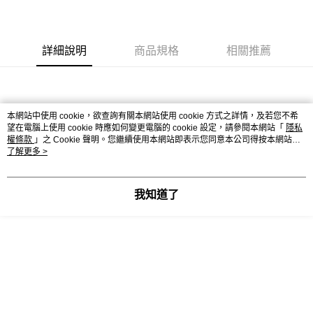
流程，驗證手機門號後，選擇欲分期的期數、繳款截止日，確認付款後即完
【關於「AFTEE先享後付」】
成交易。
AFTEE先享後付是「在收到商品之後才付款」的支付方式。 讓您購物簡單
運送方式
3.實際核准額度、可分期數及費用金額請依後續交易確認頁面所載為準。
便利好安心！
4.訂單成立30分鐘內，如未前往確認交易或遇審核未通過，訂單將自動取
１．簡單：不需註冊會員、不需綁卡、不需儲值。
全家取貨付款
詳細說明
商品規格
相關推薦
消。如遇「轉專審核」未通過狀況，表示未達大哥付你分期系統評分，恕無
２．便利：只要手機號碼，簡訊認證，即可結帳。
法說明評估內容。
免運費
３．安心：先確認商品／服務後，再付款。
【繳款方式說明】
1.分期款項不併入電信帳單，「大哥付你分期」於每月結算日後寄送繳費提
付款後全家取貨
【「AFTEE先享後付」結帳流程】
醒簡訊。
１．於結帳方式選擇「AFTEE先享後付」後，將跳轉至「AFTEE先享後付」
免運費
2.透過簡訊連結打開帳單後，可選擇「超商條碼／台灣大直營門市／銀行轉
本網站中使用 cookie，欲查詢有關本網站使用 cookie 方式之詳情，及若您不希
結帳頁面，進行簡訊認證並確認金額後，即可完成結帳。
望在電腦上使用 cookie 時應如何變更電腦的 cookie 設定，請參閱本網站「
帳／街口支付／iPASS MONEY」等通路繳費。
隱私
２．訂單成立數日內，您將收到繳費通知簡訊。
萊爾富取貨付款
權條款
」之 Cookie 聲明。您繼續使用本網站即表示您同意本公司得按本網站使
３．收到繳費通知簡訊後14天內，點擊此簡訊中的連結，可透過四大超商／
用條款之 Cookie 聲明使用 cookie。
了解更多 >
【注意事項】
免運費
ATM／網路銀行／等多元方式進行付款，方視為交易完成。
1.本服務係由「台灣大哥大股份有限公司」（以下簡稱本公司）所提供，讓
※ 請注意：結帳手續完成當下不需立刻繳費，但若您需要取消訂單，請聯絡
用戶於交易時，得透過本服務購買商品或服務，並由商店將買賣／分期付款
付款後萊爾富取貨
購買商品的店家。未經商家同意取消之訂單仍視為有效，需透過AFTEE先享
買賣價金債權讓與本公司後，依約使用本公司帳單繳交帳款。
我知道了
後付繳納相關費用。
免運費
2.基於同意付款使用「大哥付你分期」之契約關係目的，商店將以您的個人
※ 交易是否成功請以「AFTEE先享後付 」之結帳頁面顯示為準，若有關於
資料（包含姓名、電話或地址）提供予台灣大哥大進項蒐集、處理及利用，
是否繳費成功／繳費後需取消欲退款等相關疑問，請聯繫「AFTEE先享後付
7-11取貨付款
由本公司與您本人進行分期帳單所需資料之確認、核對及更正。
客戶支援中心」
https://netprotections.freshdesk.com/support/home
3.完整用戶服務條款，請詳閱以下連結：
https://oppay.tw/userRule
免運費
【注意事項】
１．透過由恩沛科技股份有限公司提供之「AFTEE先享後付」服務完成之交
付款後7-11取貨
易，需依本服務之必要範圍內提供個人資料，並將交易相關給付款項請求債
免運費
權轉讓予恩沛科技股份有限公司。
２．關於個人資料處理事宜，請瀏覽以下網址：