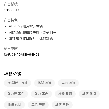
商品編號
信用卡分期付款
10509914
3 期 0 利率 每期
NT$1,014
21家銀行
商品特色
6 期 0 利率 每期
NT$507
21家銀行
合作金庫商業銀行
第一商業銀行
FlashDry吸濕排汗材質
華南商業銀行
彰化商業銀行
合作金庫商業銀行
第一商業銀行
超商取貨付款
可調節抽繩褲腰設計，舒適自在
上海商業儲蓄銀行
台北富邦商業銀行
華南商業銀行
彰化商業銀行
國泰世華商業銀行
兆豐國際商業銀行
彈性褲管收口設計，休閒舒適
LINE Pay
上海商業儲蓄銀行
台北富邦商業銀行
臺灣中小企業銀行
台中商業銀行
國泰世華商業銀行
兆豐國際商業銀行
銷售重點
匯豐（台灣）商業銀行
華泰商業銀行
Apple Pay
臺灣中小企業銀行
台中商業銀行
聯邦商業銀行
遠東國際商業銀行
貨號：NF0A8BA94H01
匯豐（台灣）商業銀行
華泰商業銀行
街口支付
元大商業銀行
永豐商業銀行
聯邦商業銀行
遠東國際商業銀行
玉山商業銀行
星展（台灣）商業銀行
元大商業銀行
永豐商業銀行
悠遊付
台新國際商業銀行
中國信託商業銀行
玉山商業銀行
星展（台灣）商業銀行
相關分類
台灣樂天信用卡公司
台新國際商業銀行
中國信託商業銀行
Google Pay
台灣樂天信用卡公司
吸濕排汗 長褲
休閒 長褲
黑色 長褲
大哥付你分期
相關說明
彈力繩 黑色
彈力 黑色
機能 長褲
舒適 休閒
【大哥付你分期使用說明】
AFTEE先享後付
1.本服務由台灣大哥大提供，台灣大哥大用戶可立即使用無須另外申請。
抽繩 休閒
黑色 舒適
舒適 男款
2.付款方式選擇「大哥付你分期」，訂單成立後會自動跳轉到大哥付的交易
相關說明