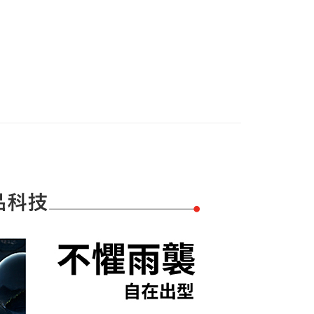
證手機門號後，選擇欲分期的期數、繳款截止日，確認付款後即
FTEE先享後付」】
。
先享後付是「在收到商品之後才付款」的支付方式。 讓您購物簡單
准額度、可分期數及費用金額請依後續交易確認頁面所載為準。
心！
立30分鐘內，如未前往確認交易或遇審核未通過，訂單將自動取
：不需註冊會員、不需綁卡、不需儲值。
「轉專審核」未通過狀況，表示未達大哥付你分期系統評分，恕
：只要手機號碼，簡訊認證，即可結帳。
付款
評估內容。
：先確認商品／服務後，再付款。
式說明】
項不併入電信帳單，「大哥付你分期」於每月結算日後寄送繳費提
EE先享後付」結帳流程】
家取貨
方式選擇「AFTEE先享後付」後，將跳轉至「AFTEE先享後
訊連結打開帳單後，可選擇「超商條碼／台灣大直營門市／銀行轉
頁面，進行簡訊認證並確認金額後，即可完成結帳。
付／iPASS MONEY」等通路繳費。
成立數日內，您將收到繳費通知簡訊。
費通知簡訊後14天內，點擊此簡訊中的連結，可透過四大超商
貨付款
項】
網路銀行／等多元方式進行付款，方視為交易完成。
係由「台灣大哥大股份有限公司」（以下簡稱本公司）所提供，讓
：結帳手續完成當下不需立刻繳費，但若您需要取消訂單，請聯
易時，得透過本服務購買商品或服務，並由商店將買賣／分期付
的店家。未經商家同意取消之訂單仍視為有效，需透過AFTEE
金債權讓與本公司後，依約使用本公司帳單繳交帳款。
繳納相關費用。
爾富取貨
意付款使用「大哥付你分期」之契約關係目的，商店將以您的個人
否成功請以「AFTEE先享後付 」之結帳頁面顯示為準，若有關於
含姓名、電話或地址）提供予台灣大哥大進項蒐集、處理及利
功／繳費後需取消欲退款等相關疑問，請聯繫「AFTEE先享後
公司與您本人進行分期帳單所需資料之確認、核對及更正。
援中心」
https://netprotections.freshdesk.com/support/home
付款
戶服務條款，請詳閱以下連結：
https://oppay.tw/userRule
項】
恩沛科技股份有限公司提供之「AFTEE先享後付」服務完成之
依本服務之必要範圍內提供個人資料，並將交易相關給付款項請
1取貨
讓予恩沛科技股份有限公司。
個人資料處理事宜，請瀏覽以下網址：