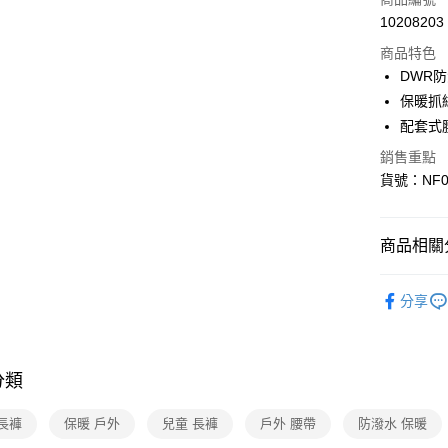
10208203
信用卡分
商品特色
3 期 
DWR
6 期 
合作金
保暖抓
華南商
配套式
合作金
超商取貨
上海商
華南商
銷售重點
國泰世
LINE Pay
上海商
貨號：NF0
臺灣中
國泰世
匯豐（
Apple Pay
臺灣中
聯邦商
匯豐（
街口支付
商品相關分
元大商
聯邦商
玉山商
元大商
悠遊付
▎KIDS
台新國
玉山商
分享
台灣樂
台新國
Google Pa
▎機能推
台灣樂
▎最新活
大哥付你
相關說明
分類
【大哥付
AFTEE先
1.本服務
長褲
保暖 戶外
兒童 長褲
戶外 腰帶
防潑水 保暖
2.付款方
相關說明