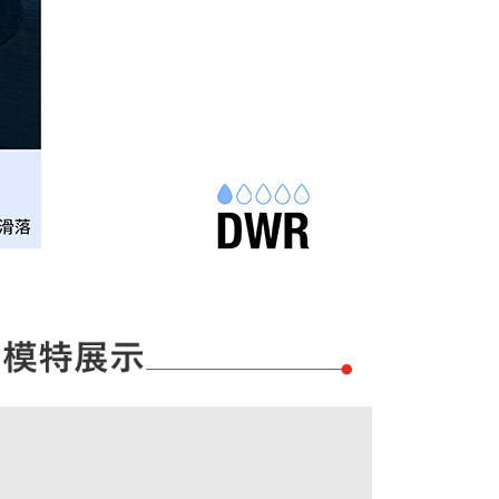
ee.tw/terms/#terms3
年的使用者請事先徵得法定代理人或監護人之同意方可使用
E先享後付」，若未經同意申辦者引起之損失，本公司不負相關責
AFTEE先享後付」時，將依據個別帳號之用戶狀況，依本公司
限定
核予不同之上限額度；若仍有額度不足之情形，本公司將視審查
用戶進行身份認證。
一人註冊多個帳號或使用他人資訊註冊。若發現惡意使用之情
科技股份有限公司將有權停止該用戶之使用額度並採取法律行