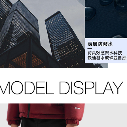
https://aft
宅配
３．未成
「AFTE
免運費
任。
４．使用「
宅配-免運
即時審查
免運費
結果請求
５．嚴禁
形，恩沛
動。