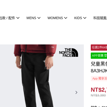
包款 / 配件
MENS
WOMENS
KIDS
科技賦能
任選2件64
APP首購 登
兒童黑
8A3HJ
App 獨享
NT$2,
NT$3,380