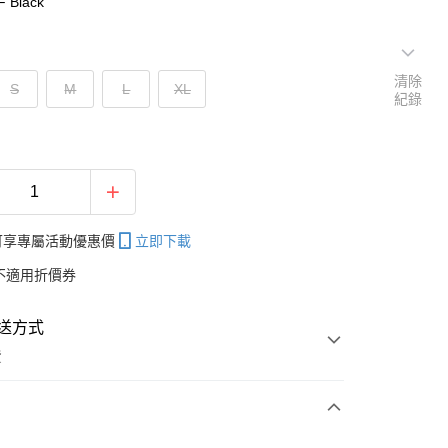
 Black
清除
S
M
L
XL
紀錄
帳可享專屬活動優惠價
立即下載
不適用折價券
送方式
費
次付款