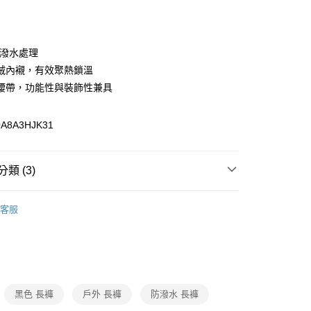
期付款
0 利率 每期
NT$901
21家銀行
防潑水處理
0 利率 每期
NT$450
21家銀行
庫商業銀行
第一商業銀行
絨內襯，有效聚熱鎖溫
業銀行
彰化商業銀行
腰帶，功能性與裝飾性兼具
庫商業銀行
第一商業銀行
付款
業儲蓄銀行
台北富邦商業銀行
業銀行
彰化商業銀行
華商業銀行
兆豐國際商業銀行
業儲蓄銀行
台北富邦商業銀行
A8A3HJK31
小企業銀行
台中商業銀行
華商業銀行
兆豐國際商業銀行
台灣）商業銀行
華泰商業銀行
小企業銀行
台中商業銀行
業銀行
遠東國際商業銀行
台灣）商業銀行
華泰商業銀行
類 (3)
業銀行
永豐商業銀行
業銀行
遠東國際商業銀行
業銀行
星展（台灣）商業銀行
業銀行
永豐商業銀行
短褲 / 長褲
際商業銀行
中國信託商業銀行
業銀行
星展（台灣）商業銀行
客服
天信用卡公司
際商業銀行
中國信託商業銀行
y
薦
防水系列
DWR
天信用卡公司
動
🌲限定活動
暑期限定｜任選2件64折
分期
你分期使用說明】
享後付
由台灣大哥大提供，台灣大哥大用戶可立即使用無須另外申請。
黑色 長褲
戶外 長褲
防潑水 長褲
式選擇「大哥付你分期」，訂單成立後會自動跳轉到大哥付的交易