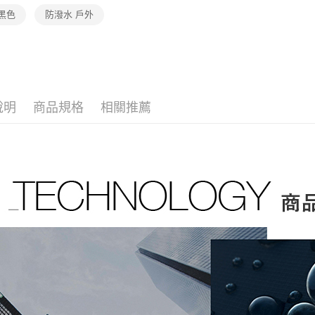
流程，驗
【關於「A
黑色
防潑水 戶外
完成交易
AFTEE
3.實際核
便利好安
運送方式
4.訂單成
１．簡單
消。如遇
２．便利
全家取貨
無法說明
３．安心
【繳款方
免運費
1.分期款
【「AFT
醒簡訊。
說明
商品規格
相關推薦
付款後全
１．於結帳
2.透過簡
付」結帳
免運費
帳／街口支
２．訂單
３．收到繳
萊爾富取
【注意事
／ATM／
1.本服務
免運費
※ 請注意
用戶於交
絡購買商品
款買賣價
先享後付
付款後萊
2.基於同
※ 交易是
免運費
資料（包
是否繳費成
用，由本
付客戶支
7-11取貨
3.完整用
【注意事
免運費
１．透過由
交易，需
付款後7-1
求債權轉
免運費
２．關於