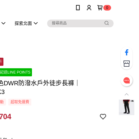
0
探索北面
折
記送LINE POINTS
色DWR防潑水戶外徒步長褲｜
K3
活動
超取免運費
704