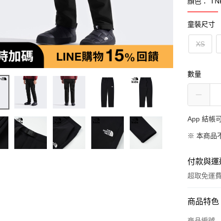
顏色： TNF
童裝尺寸
XS
數量
App 結
※ 本商品
付款與運
超取免運
付款方式
商品特色
信用卡一
商品編號