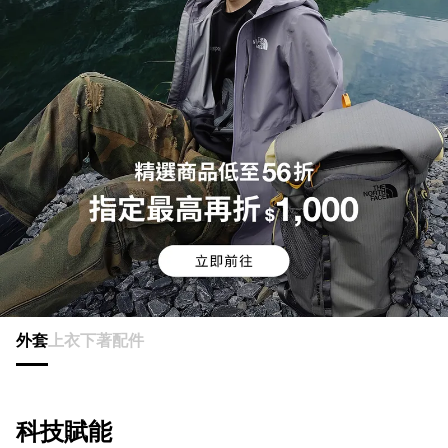
外套
上衣
下著
配件
科技賦能