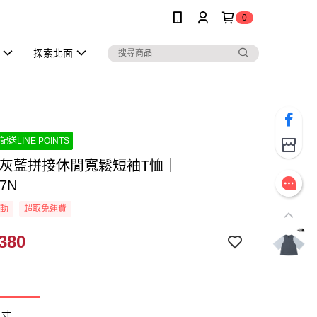
0
探索北面
記送LINE POINTS
款灰藍拼接休閒寬鬆短袖T恤｜
7N
活動
超取免運費
380
尺寸