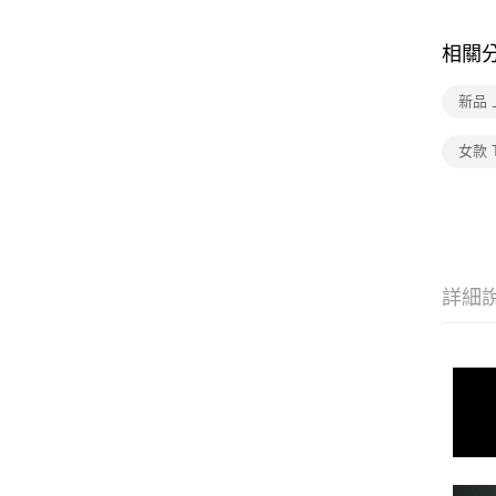
相關
新品 
女款 
詳細