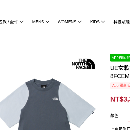
包款 / 配件
MENS
WOMENS
KIDS
科技賦能
APP首購 登
UE女
8FCEM
App 獨享
NT$3,
顏色
上身服飾