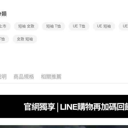
▎WOMEN
相關說明
【大哥付
分類
▎最新活
AFTEE先
1.本服務
2.付款方
相關說明
▎WOMEN
上市
短袖 女款
短袖 T恤
UE T恤
UE 短袖
U
流程，驗
【關於「A
完成交易
▎最新活
AFTEE
3.實際核
便利好安
T恤
女款 短袖
運送方式
4.訂單成
▎最新活
１．簡單
消。如遇
２．便利
全家取貨
無法說明
３．安心
【繳款方
免運費
1.分期款
【「AFT
醒簡訊。
付款後全
１．於結帳
2.透過簡
付」結帳
說明
商品規格
相關推薦
免運費
帳／街口支
２．訂單
３．收到繳
萊爾富取
【注意事
／ATM／
1.本服務
免運費
※ 請注意
用戶於交
絡購買商品
款買賣價
先享後付
付款後萊
2.基於同
※ 交易是
免運費
資料（包
是否繳費成
用，由本
付客戶支
7-11取貨
3.完整用