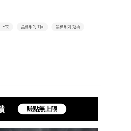
S
此分類全部商品
你分期使用說明】
動
URBAN EXPLORATION
此分類全部商品
享後付
由台灣大哥大提供，台灣大哥大用戶可立即使用無須另外申請。
式選擇「大哥付你分期」，訂單成立後會自動跳轉到大哥付的交易
S
Best Sellers
E 上衣
黑標系列 T恤
黑標系列 短袖
證手機門號後，選擇欲分期的期數、繳款截止日，確認付款後即
FTEE先享後付」】
。
動
先享後付是「在收到商品之後才付款」的支付方式。 讓您購物簡單
新品上市
仲夏首選｜指定結帳8折 2件再享88折
准額度、可分期數及費用金額請依後續交易確認頁面所載為準。
心！
立30分鐘內，如未前往確認交易或遇審核未通過，訂單將自動取
動
URBAN EXPLORATION
「夏風輕裝」自由探索
：不需註冊會員、不需綁卡、不需儲值。
「轉專審核」未通過狀況，表示未達大哥付你分期系統評分，恕
：只要手機號碼，簡訊認證，即可結帳。
付款
評估內容。
：先確認商品／服務後，再付款。
式說明】
項不併入電信帳單，「大哥付你分期」於每月結算日後寄送繳費提
EE先享後付」結帳流程】
家取貨
方式選擇「AFTEE先享後付」後，將跳轉至「AFTEE先享後
訊連結打開帳單後，可選擇「超商條碼／台灣大直營門市／銀行轉
頁面，進行簡訊認證並確認金額後，即可完成結帳。
付／iPASS MONEY」等通路繳費。
成立數日內，您將收到繳費通知簡訊。
費通知簡訊後14天內，點擊此簡訊中的連結，可透過四大超商
貨付款
項】
網路銀行／等多元方式進行付款，方視為交易完成。
係由「台灣大哥大股份有限公司」（以下簡稱本公司）所提供，讓
：結帳手續完成當下不需立刻繳費，但若您需要取消訂單，請聯
易時，得透過本服務購買商品或服務，並由商店將買賣／分期付
的店家。未經商家同意取消之訂單仍視為有效，需透過AFTEE
金債權讓與本公司後，依約使用本公司帳單繳交帳款。
繳納相關費用。
爾富取貨
意付款使用「大哥付你分期」之契約關係目的，商店將以您的個人
否成功請以「AFTEE先享後付 」之結帳頁面顯示為準，若有關於
含姓名、電話或地址）提供予台灣大哥大進項蒐集、處理及利
功／繳費後需取消欲退款等相關疑問，請聯繫「AFTEE先享後
公司與您本人進行分期帳單所需資料之確認、核對及更正。
援中心」
https://netprotections.freshdesk.com/support/home
付款
戶服務條款，請詳閱以下連結：
https://oppay.tw/userRule