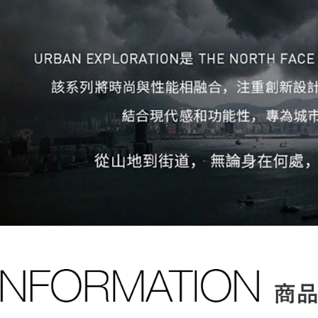
【注意事
免運費
１．透過由
交易，需
付款後7-1
求債權轉
免運費
２．關於
https://aft
宅配
３．未成
「AFTE
免運費
任。
４．使用「
即時審查
結果請求
５．嚴禁
形，恩沛
動。