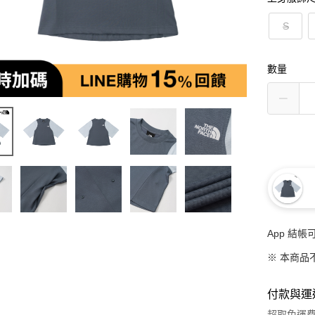
S
數量
App 結
※ 本商品
付款與運
超取免運