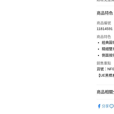
付款方式
商品特色
信用卡一
商品編號
11814591
信用卡分
商品特色
3 期 
經典圓
6 期 
合作金
精細雙
華南商
側面按
合作金
超商取貨
上海商
華南商
銷售重點
國泰世
LINE Pay
上海商
貨號：NF0
臺灣中
國泰世
匯豐（
【UE黑標
Apple Pay
臺灣中
聯邦商
匯豐（
街口支付
元大商
聯邦商
玉山商
商品相關分
元大商
悠遊付
台新國
玉山商
台灣樂
短袖
台新國
Google Pa
分享
台灣樂
▎WOMEN
大哥付你