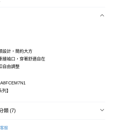
次付款
期付款
0 利率 每期
NT$1,126
21家銀行
領設計，簡約大方
0 利率 每期
NT$563
21家銀行
庫商業銀行
第一商業銀行
車縫袖口，穿著舒適自在
業銀行
彰化商業銀行
扣自由調整
庫商業銀行
第一商業銀行
付款
業儲蓄銀行
台北富邦商業銀行
業銀行
彰化商業銀行
華商業銀行
兆豐國際商業銀行
業儲蓄銀行
台北富邦商業銀行
A8FCEM7N1
小企業銀行
台中商業銀行
華商業銀行
兆豐國際商業銀行
台灣）商業銀行
華泰商業銀行
系列】
小企業銀行
台中商業銀行
業銀行
遠東國際商業銀行
台灣）商業銀行
華泰商業銀行
業銀行
永豐商業銀行
業銀行
遠東國際商業銀行
業銀行
星展（台灣）商業銀行
類 (7)
業銀行
永豐商業銀行
際商業銀行
中國信託商業銀行
業銀行
星展（台灣）商業銀行
天信用卡公司
際商業銀行
中國信託商業銀行
y
客服
天信用卡公司
S
T-SHIRT / POLO衫｜TOPS
分期