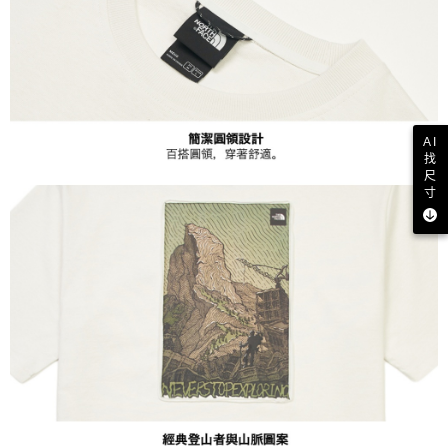
AI
找
尺
寸