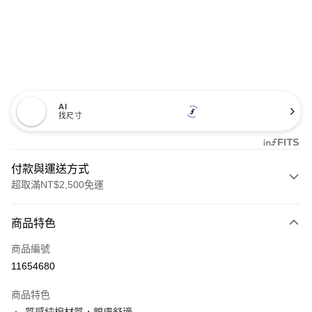
AI
找尺寸
付款與運送方式
超取滿NT$2,500免運
付款方式
商品特色
信用卡一次付款
商品編號
信用卡分期付款
11654680
3 期 0 利率 每期
NT$1,126
21家銀行
商品特色
6 期 0 利率 每期
NT$563
21家銀行
合作金庫商業銀行
第一商業銀行