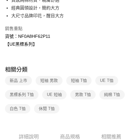
質感純棉材質，親膚舒適
華南商業銀行
彰化商業銀行
合作金庫商業銀行
第一商業銀行
超商取貨付款
經典圓領設計，簡約大方
上海商業儲蓄銀行
台北富邦商業銀行
華南商業銀行
彰化商業銀行
國泰世華商業銀行
兆豐國際商業銀行
大尺寸品牌印花，醒目大方
LINE Pay
上海商業儲蓄銀行
台北富邦商業銀行
臺灣中小企業銀行
台中商業銀行
國泰世華商業銀行
兆豐國際商業銀行
銷售重點
匯豐（台灣）商業銀行
華泰商業銀行
Apple Pay
臺灣中小企業銀行
台中商業銀行
聯邦商業銀行
遠東國際商業銀行
貨號：NF0A8HF62P11
匯豐（台灣）商業銀行
華泰商業銀行
街口支付
元大商業銀行
永豐商業銀行
【UE黑標系列】
聯邦商業銀行
遠東國際商業銀行
玉山商業銀行
星展（台灣）商業銀行
元大商業銀行
永豐商業銀行
悠遊付
台新國際商業銀行
中國信託商業銀行
玉山商業銀行
星展（台灣）商業銀行
台灣樂天信用卡公司
台新國際商業銀行
中國信託商業銀行
Google Pay
相關分類
台灣樂天信用卡公司
大哥付你分期
新品 上市
短袖 男款
短袖 T恤
UE T恤
相關說明
【大哥付你分期使用說明】
黑標系列 T恤
UE 短袖
男款 T恤
純棉 T恤
AFTEE先享後付
1.本服務由台灣大哥大提供，台灣大哥大用戶可立即使用無須另外申請。
2.付款方式選擇「大哥付你分期」，訂單成立後會自動跳轉到大哥付的交易
相關說明
流程，驗證手機門號後，選擇欲分期的期數、繳款截止日，確認付款後即完
白色 T恤
休閒 T恤
【關於「AFTEE先享後付」】
成交易。
AFTEE先享後付是「在收到商品之後才付款」的支付方式。 讓您購物簡單
運送方式
3.實際核准額度、可分期數及費用金額請依後續交易確認頁面所載為準。
便利好安心！
4.訂單成立30分鐘內，如未前往確認交易或遇審核未通過，訂單將自動取
１．簡單：不需註冊會員、不需綁卡、不需儲值。
全家取貨付款
消。如遇「轉專審核」未通過狀況，表示未達大哥付你分期系統評分，恕無
２．便利：只要手機號碼，簡訊認證，即可結帳。
法說明評估內容。
詳細說明
商品規格
相關推薦
每筆NT$80，滿NT$2,500(含以上)免運費
３．安心：先確認商品／服務後，再付款。