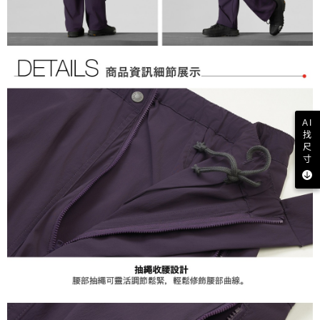
AI
找
尺
寸