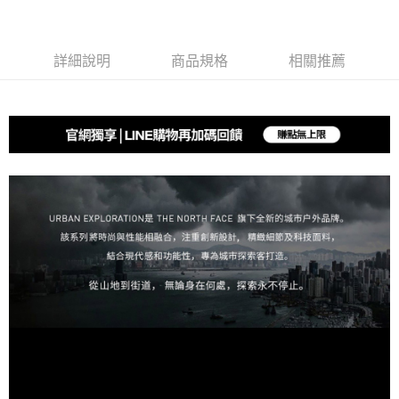
消。如遇「轉專審核」未通過狀況，表示未達大哥付你分期系統評分，恕無
２．便利：只要手機號碼，簡訊認證，即可結帳。
法說明評估內容。
免運費
３．安心：先確認商品／服務後，再付款。
【繳款方式說明】
1.分期款項不併入電信帳單，「大哥付你分期」於每月結算日後寄送繳費提
付款後全家取貨
【「AFTEE先享後付」結帳流程】
詳細說明
商品規格
相關推薦
醒簡訊。
１．於結帳方式選擇「AFTEE先享後付」後，將跳轉至「AFTEE先享後付」
免運費
2.透過簡訊連結打開帳單後，可選擇「超商條碼／台灣大直營門市／銀行轉
結帳頁面，進行簡訊認證並確認金額後，即可完成結帳。
帳／街口支付／iPASS MONEY」等通路繳費。
２．訂單成立數日內，您將收到繳費通知簡訊。
萊爾富取貨付款
３．收到繳費通知簡訊後14天內，點擊此簡訊中的連結，可透過四大超商／
【注意事項】
免運費
ATM／網路銀行／等多元方式進行付款，方視為交易完成。
1.本服務係由「台灣大哥大股份有限公司」（以下簡稱本公司）所提供，讓
※ 請注意：結帳手續完成當下不需立刻繳費，但若您需要取消訂單，請聯絡
用戶於交易時，得透過本服務購買商品或服務，並由商店將買賣／分期付款
付款後萊爾富取貨
購買商品的店家。未經商家同意取消之訂單仍視為有效，需透過AFTEE先享
買賣價金債權讓與本公司後，依約使用本公司帳單繳交帳款。
後付繳納相關費用。
免運費
2.基於同意付款使用「大哥付你分期」之契約關係目的，商店將以您的個人
※ 交易是否成功請以「AFTEE先享後付 」之結帳頁面顯示為準，若有關於
資料（包含姓名、電話或地址）提供予台灣大哥大進項蒐集、處理及利用，
是否繳費成功／繳費後需取消欲退款等相關疑問，請聯繫「AFTEE先享後付
7-11取貨付款
由本公司與您本人進行分期帳單所需資料之確認、核對及更正。
客戶支援中心」
https://netprotections.freshdesk.com/support/home
3.完整用戶服務條款，請詳閱以下連結：
https://oppay.tw/userRule
免運費
【注意事項】
１．透過由恩沛科技股份有限公司提供之「AFTEE先享後付」服務完成之交
付款後7-11取貨
易，需依本服務之必要範圍內提供個人資料，並將交易相關給付款項請求債
免運費
權轉讓予恩沛科技股份有限公司。
２．關於個人資料處理事宜，請瀏覽以下網址：
宅配
https://aftee.tw/terms/#terms3
３．未成年的使用者請事先徵得法定代理人或監護人之同意方可使用
免運費
「AFTEE先享後付」，若未經同意申辦者引起之損失，本公司不負相關責
任。