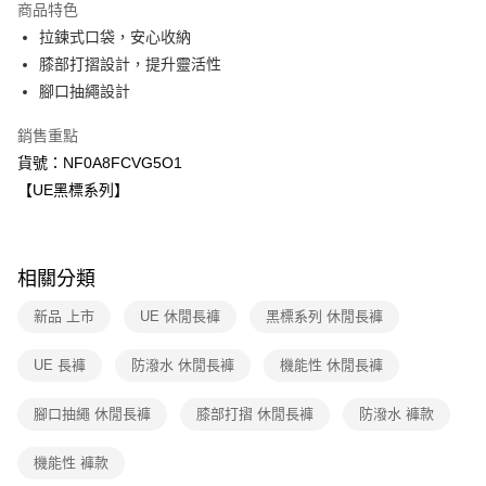
商品特色
6 期 0 利率 每期
NT$1,396
21家銀行
合作金庫商業銀行
第一商業銀行
拉鍊式口袋，安心收納
華南商業銀行
彰化商業銀行
合作金庫商業銀行
第一商業銀行
超商取貨付款
膝部打摺設計，提升靈活性
上海商業儲蓄銀行
台北富邦商業銀行
華南商業銀行
彰化商業銀行
國泰世華商業銀行
兆豐國際商業銀行
腳口抽繩設計
LINE Pay
上海商業儲蓄銀行
台北富邦商業銀行
臺灣中小企業銀行
台中商業銀行
國泰世華商業銀行
兆豐國際商業銀行
銷售重點
匯豐（台灣）商業銀行
華泰商業銀行
Apple Pay
臺灣中小企業銀行
台中商業銀行
聯邦商業銀行
遠東國際商業銀行
貨號：NF0A8FCVG5O1
匯豐（台灣）商業銀行
華泰商業銀行
街口支付
元大商業銀行
永豐商業銀行
【UE黑標系列】
聯邦商業銀行
遠東國際商業銀行
玉山商業銀行
星展（台灣）商業銀行
元大商業銀行
永豐商業銀行
悠遊付
台新國際商業銀行
中國信託商業銀行
玉山商業銀行
星展（台灣）商業銀行
台灣樂天信用卡公司
台新國際商業銀行
中國信託商業銀行
Google Pay
相關分類
台灣樂天信用卡公司
大哥付你分期
新品 上市
UE 休閒長褲
黑標系列 休閒長褲
相關說明
【大哥付你分期使用說明】
UE 長褲
防潑水 休閒長褲
機能性 休閒長褲
AFTEE先享後付
1.本服務由台灣大哥大提供，台灣大哥大用戶可立即使用無須另外申請。
2.付款方式選擇「大哥付你分期」，訂單成立後會自動跳轉到大哥付的交易
相關說明
流程，驗證手機門號後，選擇欲分期的期數、繳款截止日，確認付款後即完
腳口抽繩 休閒長褲
膝部打摺 休閒長褲
防潑水 褲款
【關於「AFTEE先享後付」】
成交易。
AFTEE先享後付是「在收到商品之後才付款」的支付方式。 讓您購物簡單
運送方式
3.實際核准額度、可分期數及費用金額請依後續交易確認頁面所載為準。
便利好安心！
機能性 褲款
4.訂單成立30分鐘內，如未前往確認交易或遇審核未通過，訂單將自動取
１．簡單：不需註冊會員、不需綁卡、不需儲值。
全家取貨付款